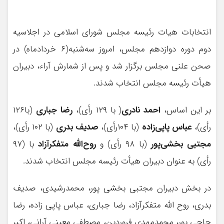
انتخابات هیات رئیسه مجلس شورای اسلامی در اجلاسیه
دوم دوره دوازدهم مجلس، امروز سه‌شنبه(۶ خردادماه) در
صحن علنی مجلس برگزار شد و پس از شمارش آراء، دبیران
هیأت رئیسه مجلس انتخاب شدند.
بر این اساس،
احمد نادری
( با ۱۲۹ رأی)،
رضا جباری
(با۱۲۶
رأی)،
عباس پاپی‌زاده
(با ۱۰۴رأی)،
صدیف بدری
(با ۱۰۲ رأی)،
مجتبی بخشی‌پور
(با ۹۸ رأی) و
روح‌الله متفکرآزاد
با (۹۷
رأی) به عنوان دبیران هیأت رئیسه مجلس انتخاب شدند.
در بخش دبیران مجتبی بخشی پور، محمدرشیدی، صدیف
بدری، روح الله متفکرآزاد، رضا جباری، عباس پاپی زاده، رضا
حاجی پور، محمدمهدی فروردین، مصطفی معینی آرانی، اکبر