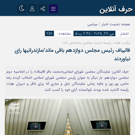
حرف آنلاین
نام کاربری یا نشانی ایمیل
اینستاگرام
تلگرام
صفحه نخست
اخبار
/
سیاسی
انتشار :
می 27, 2025 - 2:38 ب.ظ
مشاهده :
259
آپارات
ترکیب هیات رئیسه جدید مجلس مشخص شد؛
رمز عبور
قالیباف رئیس مجلس دوازدهم باقی ماند/مازندرانیها رای
نیاوردند
مرا به خاطر بسپار
حرف آنلاین: نمایندگان مجلس شورای اسلامی«محمد باقر قالیباف» را در اجلاسیه دوم
مجلس دوازدهم، بار دیگر به عنوان رئیس مجلس شورای اسلامی انتخاب کردند.رضا
حاجی پور پور و عالیه زمانی نمایندگان بابل و ساری که برای ناظر و دبیران هیات
رئیسه کاندید شده بودند نتوانستند آرای خود را کسب کنند.