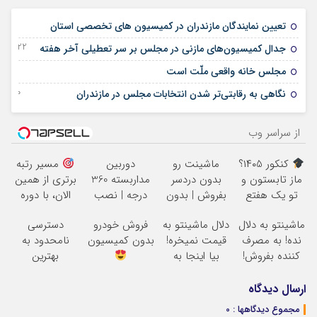
24 اکتبر 2024
تعیین نمایندگان مازندران در کمیسیون های تخصصی استان
22 سپتامبر 2024
جدال کمیسیون‌های مازنی در مجلس بر سر تعطیلی آخر هفته
27 می 2024
مجلس خانه واقعی ملّت است
30 ژانویه 2024
نگاهی به رقابتی‌تر شدن انتخابات مجلس در مازندران
از سراسر وب
کنکور ۱۴۰5؟
ماشینت رو
دوربین
مسیر رتبه
ماز تابستون و
بدون دردسر
مداربسته 360
برتری از همین
تو یک هفتع
بفروش | بدون
درجه | نصب
الان، با دوره
جمع میکنه
کمسیون
آسان و راحت
رایگان ماز شروع
ماشینتو به دلال
دلال ماشینتو به
فروش خودرو
دسترسی
میشه!
نده! به مصرف
قیمت نمیخره!
بدون کمیسیون
نامحدود به
کننده بفروش!
بیا اینجا به
بهترین
بدون پاسخ به
قیمت
آموزش‌ها تا روز
یک تماس
بفروش*فقط
کنکور
ارسال دیدگاه
خریدار واقعی*
مجموع دیدگاهها : 0