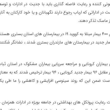
ونی کننده و رعایت فاصله گذاری باید با جدیت در ادارات و توس
ت در اداراتی که ارباب رجوع دارند نگهبانان و یا خود کارکنان به آنا
ز ماسک تذکر دهند.
دکتر اویس گفت : این که در حال حاضر همچنان ۴۰۰ بیمار مبتلا به کووید ۱۹ در بیمارستان های استان بستری هس
 ۲۴ ساعت منتهی به ظهر دیروز هم ۹۶ بیمار جدید در بیمارستان های مازندران بستری شدند ، نشانگر شکنند
یماران کرونایی و مراجعه سرپایی بیماران مشکوک در استان ثبا
ندارد چون در ۲ ۴ ساعت منتهی به ظهر دیروز در مقابل ۹۶ بیمار جدید کرونایی ، ۹۴ بیمار ترخیص شدند که به م
 است ضمن این که روند سینوسی افزایشی و کاهشی را ما طی ی
ت رعایت پروتکل های بهداشتی در جامعه بویژه در ادارات همزمان ب