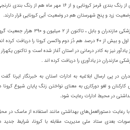
استان مازندران از بیستم شهریور ماه به طور کلی از رنگ بندی قرمز کرونایی و از ۱۶ مهر ماه هم از رنگ بندی نا
همچنین طبق تازه ترین گزارش دانشگاه علوم پزشکی مازندران و بابل ، تاکنون از ۲ میلیون و ۳۹۰ هزار جمع
هدف واکسن کرونا در استان حدود ۸۴ درصد دُز اول و بیش از ۴۰ درصد هم دُز دوم واکسن کرونا را دریافت کرده ان
ادآور نیز به کادر درمانی در استان آغاز شده است و تاکنون یکهزار 
ان در پی ارسال ابلاغیه به ادارات استان به خبرنگار ایرنا گفت 
کارکنان و لغو دورکاری به معنای نواختن زنگ پایان شیوع کرونا د
داشتی در محیط ادارات رعایت شود.
ا رعایت دستورالعمل‌های بهداشتی مانند استفاده از ماسک در مح
بات بعدی ستاد ملی مدیریت مقابله با کرونا، شرایط جدید د