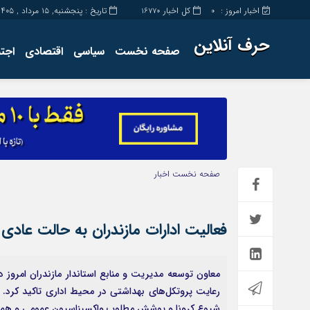
اخبار امروز :
کل اخبار
تاریخ : پنجشنبه, ۱۵ مرداد , ۱۴۰۵
16770
0
حرف آنلاین
صفحه نخست
سیاسی
اقتصادی
اجت
برگه نمونه
تماس با ما
صفحه نخست
اخبار
فعالیت ادارات مازندران به حالت عادی
معاون توسعه مدیریت و منابع استاندار مازندران امروز دوش
رعایت پروتکل‌های بهداشتی در محیط اداری تاکید کرد.
شیوع کرونا و پوشش مطلوب واکسیناسیون عمومی و همچ