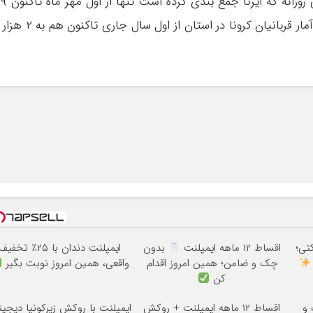
لغو دورکاری در حالی است که طبق آماری رسمی روزانه که ایرن
نفر در مازندران بر اثر ابتلا به کرونا جان باختند. آمار قربانیان کرونا در استان از اول سال جاری 
رکتی؛
اقساط ۱۲ ماهه ایمپلنت
بدون
ایمپلنت دندان با ۲۵٪ تخفی
چک و ضامن؛ همین امروز اقدام
واقعی، همین امروز نوبت بگیر
کن
 و
اقساط ۱۲ ماهه ایمپلنت + روکش
ایمپلنت با روکش زیرکونیا دیجیت