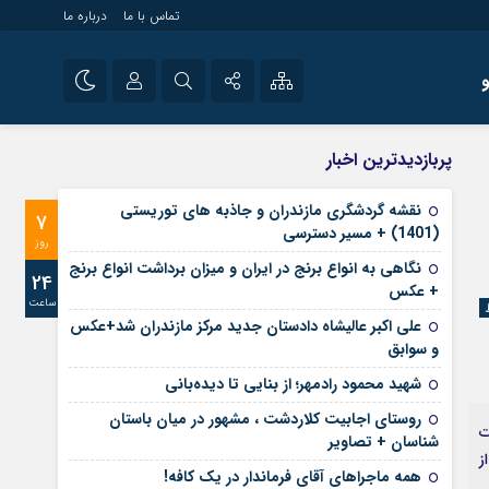
تماس با ما
درباره ما
شی راه اندازی سایت و
نام کاربری یا نشانی ایمیل
اینستاگرام
پربازدیدترین اخبار
 سایت های خبری و
تلگرام
نقشه گردشگری مازندران و جاذبه های توریستی
7
رمز عبور
(1401) + مسیر دسترسی
آپارات
روز
نگاهی به انواع برنج در ایران و میزان برداشت انواع برنج
24
+ عکس
ساعت
مرا به خاطر بسپار
علی‌ اکبر عالیشاه دادستان جدید مرکز مازندران شد+عکس
و سوابق
شهید محمود رادمهر؛ از بنایی تا دیده‌بانی
روستای اجابیت کلاردشت ، مشهور در میان باستان
ت
شناسان + تصاویر
ز
همه ماجراهای آقای فرماندار در یک کافه!