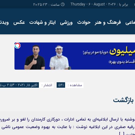
برابر با : Thursday - 6 - August - 2026
ساعت :
20:25:24
ماعی
فرهنگ و هنر
حوادث
ورزشی
ایثار و شهادت
عکس
ویدئو
درباره ما
کارگاه آموز
تولید محتوا
مجله ای
مشاهده :
541
انتشار :
اکتبر 18, 2021 - 2:53 ب.ظ
 بازگشت
نبه با ارسال ابلاغیه‌ای به تمامی ادارات ، دورکاری کارمندان را لغو و بر ضرور
 رقیه صفری در این ابلاغیه نوشت : با عنایت به بهبود وضعیت عمومی ناشی ا
نین […]