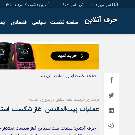
اخبار امروز :
کل اخبار
تاریخ : شنبه, ۱۷ مرداد , ۱۴۰۵
16770
0
حرف آنلاین
صفحه نخست
سیاسی
اقتصادی
اجت
برگه نمونه
تماس با ما
صفحه نخست
ایثار و شهادت
/
بی نام
آزادسازی خرمشهر نقطه عطفی در پیروزی انقلاب؛
عملیات بیت‌المقدس آغاز شکست استکب
حرف آنلاین: عملیات بیت‌المقدس آغاز شکست استکبار جه