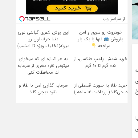
از سراسر وب
خودروت رو سریع و امن
این روش لاغری گیاهی توی
بفروش
تنها با یک بار
دنیا حرف اول رو
مراجعه
میزنه(تخفیف ویژه تا امشب)
خرید شمش پلمپ طلاسی، از
به هر اندازه ای که میخوای
۰.۵ گرم تا ۱۰ گرم
میتونی نقره بخری از سرمایه
ه
ات محافظت کنی
ی
خرید طلا به صورت قسطی از
سرمایه گذاری امن با طلا و
خ
دیجی‌کالا ( پرداخت 12 ماهه )
نقره دیجی کالا
ا
ی