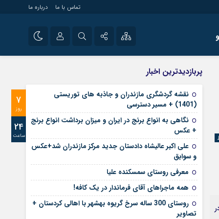
تماس با ما
درباره ما
شی راه اندازی سایت و
نام کاربری یا نشانی ایمیل
اینستاگرام
پربازدیدترین اخبار
 سایت های خبری و
تلگرام
نقشه گردشگری مازندران و جاذبه های توریستی
7
رمز عبور
(1401) + مسیر دسترسی
آپارات
روز
نگاهی به انواع برنج در ایران و میزان برداشت انواع برنج
24
+ عکس
ساعت
مرا به خاطر بسپار
علی‌ اکبر عالیشاه دادستان جدید مرکز مازندران شد+عکس
و سوابق
معرفی روستای سمسکنده علیا
همه ماجراهای آقای فرماندار در یک کافه!
روستای 300 ساله سرخ ‌گریوه بهشهر با اهالی کردستان +
ر
تصاویر