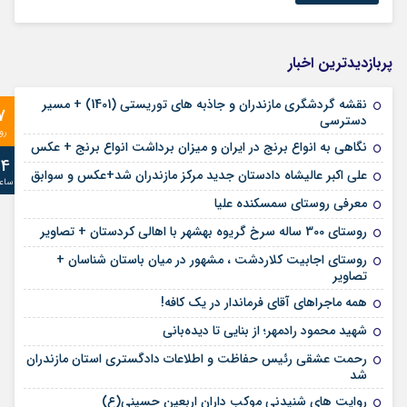
پربازدیدترین اخبار
نقشه گردشگری مازندران و جاذبه های توریستی (1401) + مسیر
7
دسترسی
رو
نگاهی به انواع برنج در ایران و میزان برداشت انواع برنج + عکس
24
علی‌ اکبر عالیشاه دادستان جدید مرکز مازندران شد+عکس و سوابق
ساع
معرفی روستای سمسکنده علیا
روستای 300 ساله سرخ ‌گریوه بهشهر با اهالی کردستان + تصاویر
روستای اجابیت کلاردشت ، مشهور در میان باستان شناسان +
تصاویر
همه ماجراهای آقای فرماندار در یک کافه!
شهید محمود رادمهر؛ از بنایی تا دیده‌بانی
رحمت عشقی رئیس حفاظت و اطلاعات دادگستری استان مازندران
شد
روایت های شنیدنی موکب داران اربعین حسینی(ع)