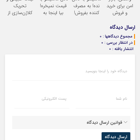
امن برای خرید
نده! به مصرف
قیمت نمیخره!
تحریک
و فروش
کننده بفروش!
بیا اینجا به
کلاژن‌سازی از
دارایی‌های
بدون پاسخ به
قیمت
داخل پوست با
دیجیتال
یک تماس
بفروش*فقط
24ماه ماندگاری
ارسال دیدگاه
خریدار واقعی*
جوان شو
مجموع دیدگاهها : 0
در انتظار بررسی : 0
انتشار یافته : 0
دیدگاه خود را اینجا بنویسید
نام شما
پست الکترونیکی
قوانین ارسال دیدگاه