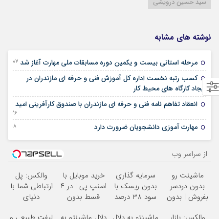
سید حسین درویشی
نوشته های مشابه
07 آگوست 2023
مرحله استانی بیست و یکمین دوره مسابقات ملی مهارت آغاز شد
کسب رتبه نخست اداره کل آموزش فنی و حرفه ای مازندران در
30 می 2023
ایجاد کارگاه های محیط کار
انعقاد تفاهم نامه فني و حرفه اي مازندران با صندوق کارآفرینی امید
26 دسامبر 2022
08 دسامبر 2022
مهارت آموزی دانشجویان ضرورت دارد
از سراسر وب
ماشینت رو
سرمایه گذاری
خرید موبایل با
والکس: پل
بدون دردسر
بدون ریسک با
اسنپ پی | در ۴
ارتباطی شما با
بفروش | بدون
سود 38 درصد
قسط بدون
دنیای
کمسیون
سالانه
سود و کارمزد!
سرمایه‌گذاری
والکس: بازار
ماشینتو به دلال
دلال ماشینتو به
لیفت طبیعی و
دیجیتال