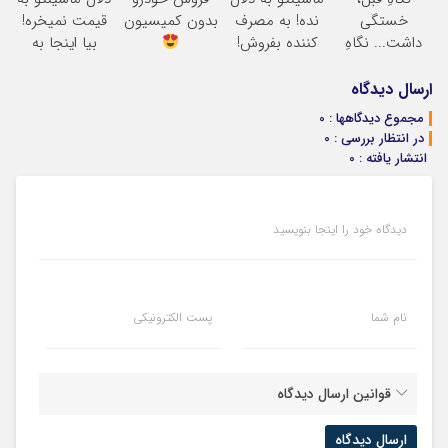
مکانیک
خستگی
نده! به مصرف
بدون کمیسیون
قیمت نمیخره!
داشت... نگاهِ
کننده بفروش!
بیا اینجا به
بعد، انرژی داره
بدون پاسخ به
قیمت
بلفا با 25%
یک تماس
بفروش*فقط
ارسال دیدگاه
تخفیف
خریدار واقعی*
مجموع دیدگاهها : 0
در انتظار بررسی : 0
انتشار یافته : 0
دیدگاه خود را اینجا بنویسید
نام شما
پست الکترونیکی
قوانین ارسال دیدگاه