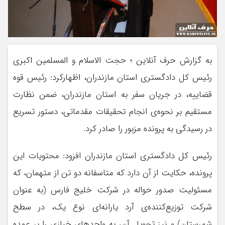
به گزارش حرف آنلاین ؛ حجت الاسلام و المسلمین اکبری
رئیس کل دادگستری استان مازندران، اظهارکرد: رئیس قوه
قضاییه، در جریان سفر به استان مازندران، ضمن نظارت
مستقیم بر نحوه‌ی انجام تحقیقات مقدماتی، دستور تسریع
در رسیدگی به پرونده مزبور را صادر کرد.
رئیس کل دادگستری استان مازندران افزود: محتویات این
پرونده، حکایت از آن دارد که متاسفانه دو تن از متهمان، که
مسئولیت صدور حواله در شرکت خلیج فارس (به عنوان
شرکت توزیع‌کننده‌ی آرد یارانه‌ای نوع یک، در سطح
شهرستان) و نیز تحویل آن، به واحدهای خبازی را بر عهده