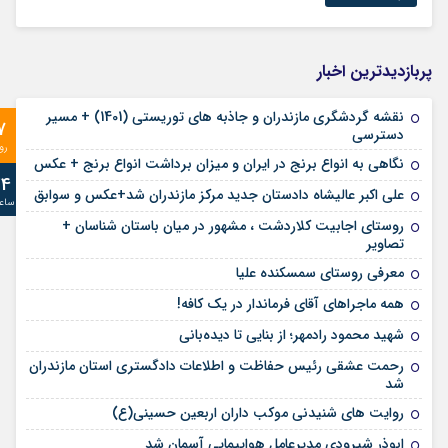
پربازدیدترین اخبار
نقشه گردشگری مازندران و جاذبه های توریستی (1401) + مسیر
7
دسترسی
رو
نگاهی به انواع برنج در ایران و میزان برداشت انواع برنج + عکس
24
علی‌ اکبر عالیشاه دادستان جدید مرکز مازندران شد+عکس و سوابق
ساع
روستای اجابیت کلاردشت ، مشهور در میان باستان شناسان +
تصاویر
معرفی روستای سمسکنده علیا
همه ماجراهای آقای فرماندار در یک کافه!
شهید محمود رادمهر؛ از بنایی تا دیده‌بانی
رحمت عشقی رئیس حفاظت و اطلاعات دادگستری استان مازندران
شد
روایت های شنیدنی موکب داران اربعین حسینی(ع)
ابوذر شیرودی مدیرعامل هواپیمایی آسمان شد