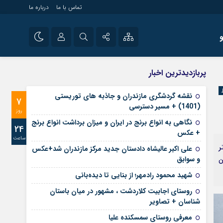
تماس با ما
درباره ما
شی راه اندازی سایت و
نام کاربری یا نشانی ایمیل
اینستاگرام
پربازدیدترین اخبار
 سایت های خبری و
تلگرام
نقشه گردشگری مازندران و جاذبه های توریستی
7
رمز عبور
(1401) + مسیر دسترسی
آپارات
روز
نگاهی به انواع برنج در ایران و میزان برداشت انواع برنج
24
+ عکس
ساعت
مرا به خاطر بسپار
ر
علی‌ اکبر عالیشاه دادستان جدید مرکز مازندران شد+عکس
و سوابق
ن
شهید محمود رادمهر؛ از بنایی تا دیده‌بانی
روستای اجابیت کلاردشت ، مشهور در میان باستان
شناسان + تصاویر
معرفی روستای سمسکنده علیا