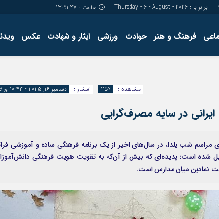
برابر با : Thursday - 6 - August - 2026
ساعت :
13:51:28
ماعی
فرهنگ و هنر
حوادث
ورزشی
ایثار و شهادت
عکس
ویدئو
درباره ما
کارگاه آموز
تولید محتوا
مجله ای
مشاهده :
257
انتشار :
دسامبر 16, 2025 - 10:43 ق.ظ
یرانی در سایه مصرف‌گرایی
مراسم شب یلدا، در سال‌های اخیر از یک برنامه فرهنگی ساده و آموزشی فرات
بدیل شده است؛ پدیده‌ای که بیش از آن‌که به تقویت هویت فرهنگی دانش‌آموزا
قابت نمادین میان مدارس است.