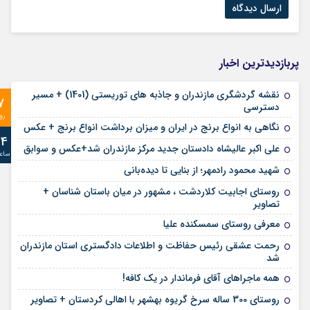
پربازدیدترین اخبار
نقشه گردشگری مازندران و جاذبه های توریستی (1401) + مسیر
7
دسترسی
رو
نگاهی به انواع برنج در ایران و میزان برداشت انواع برنج + عکس
24
علی‌ اکبر عالیشاه دادستان جدید مرکز مازندران شد+عکس و سوابق
ساع
شهید محمود رادمهر؛ از بنایی تا دیده‌بانی
روستای اجابیت کلاردشت ، مشهور در میان باستان شناسان +
تصاویر
معرفی روستای سمسکنده علیا
رحمت عشقی رئیس حفاظت و اطلاعات دادگستری استان مازندران
شد
همه ماجراهای آقای فرماندار در یک کافه!
روستای 300 ساله سرخ ‌گریوه بهشهر با اهالی کردستان + تصاویر