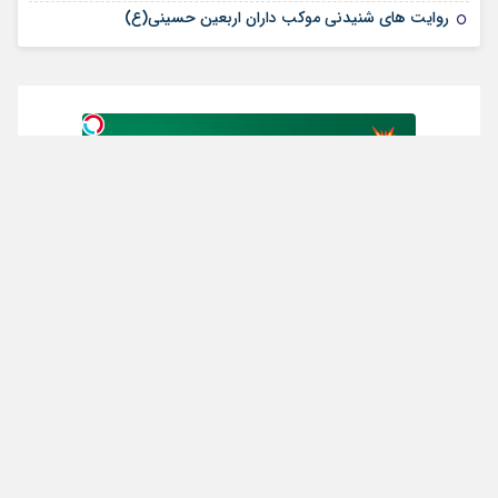
روایت های شنیدنی موکب داران اربعین حسینی(ع)
از سراسر وب
ماشینت رو بدون دردسر بفروش |
سرمایه گذاری بدون ریسک با
بدون کمسیون
سود 38 درصد سالانه