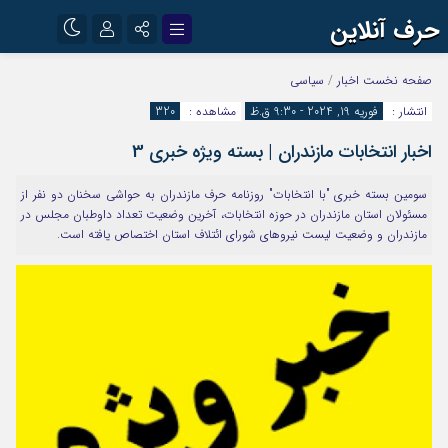
حرف آنلاین
نام کاربری یا نشانی ایمیل
اینستاگرام
تلگرام
صفحه نخست
اخبار
/
سیاسی
انتشار :
فوریه 19, 2024 - 9:30 ق.ظ
مشاهده :
320
آپارات
اخبار انتخابات مازندران | بسته ویژه خبری 3
رمز عبور
سومین بسته خبری "با انتخابات" روزنامه حرف مازندران به حواشی سخنان دو نفر از
مسئولان استان مازندران در حوزه انتخابات، آخرین وضعیت تعداد داوطبان مجلس در
مرا به خاطر بسپار
مازندران و وضعیت لیست نیروهای شورای ائتلاف استان اختصاص یافته است.