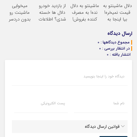
دلال ماشینتو به
ماشینتو به دلال
از بازدید خودرو
میخوایی
قیمت نمیخره!
نده! به مصرف
دلال ها خسته
ماشینت رو
بیا اینجا به
کننده بفروش!
شدی؟ اطلاعات
بدون دردسر
قیمت
بدون پاسخ به
ماشینت رو
بفروشی؟ بدون
بفروش*فقط
یک تماس
اینجا ثبت کن
کمیسیون
ارسال دیدگاه
خریدار واقعی*
مجموع دیدگاهها : 0
در انتظار بررسی : 0
انتشار یافته : 0
دیدگاه خود را اینجا بنویسید
نام شما
پست الکترونیکی
قوانین ارسال دیدگاه