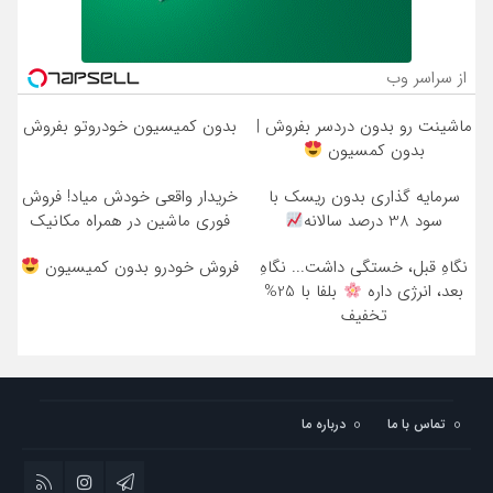
از سراسر وب
ماشینت رو بدون دردسر بفروش |
بدون کمیسیون خودروتو بفروش
بدون کمسیون
سرمایه گذاری بدون ریسک با
خریدار واقعی خودش میاد! فروش
سود 38 درصد سالانه
فوری ماشین در همراه مکانیک
نگاهِ قبل، خستگی داشت... نگاهِ
فروش خودرو بدون کمیسیون
بعد، انرژی داره
بلفا با 25%
تخفیف
تماس با ما
درباره ما