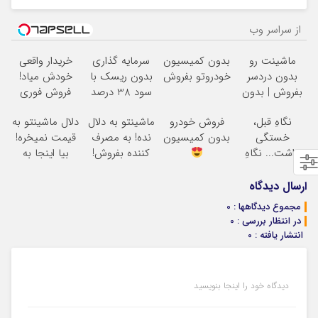
از سراسر وب
ماشینت رو
بدون کمیسیون
سرمایه گذاری
خریدار واقعی
بدون دردسر
خودروتو بفروش
بدون ریسک با
خودش میاد!
بفروش | بدون
سود 38 درصد
فروش فوری
کمسیون
سالانه
ماشین در همراه
نگاهِ قبل،
فروش خودرو
ماشینتو به دلال
دلال ماشینتو به
مکانیک
خستگی
بدون کمیسیون
نده! به مصرف
قیمت نمیخره!
داشت... نگاهِ
کننده بفروش!
بیا اینجا به
بعد، انرژی داره
بدون پاسخ به
قیمت
بلفا با 25%
یک تماس
بفروش*فقط
ارسال دیدگاه
تخفیف
خریدار واقعی*
مجموع دیدگاهها : 0
در انتظار بررسی : 0
انتشار یافته : 0
دیدگاه خود را اینجا بنویسید