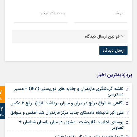
نام شما
پست الکترونیکی
قوانین ارسال دیدگاه
پربازدیدترین اخبار
نقشه گردشگری مازندران و جاذبه های توریستی (1401) + مسیر
7
دسترسی
رو
نگاهی به انواع برنج در ایران و میزان برداشت انواع برنج + عکس
24
علی‌ اکبر عالیشاه دادستان جدید مرکز مازندران شد+عکس و سوابق
ساع
روستای اجابیت کلاردشت ، مشهور در میان باستان شناسان +
تصاویر
شهید محمود رادمهر؛ از بنایی تا دیده‌بانی