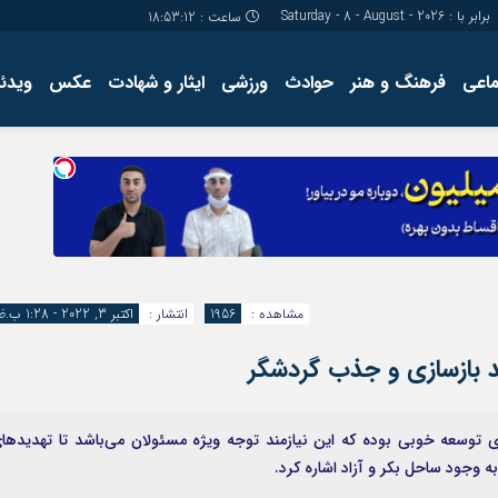
برابر با : Saturday - 8 - August - 2026
ساعت :
18:53:13
ماعی
فرهنگ و هنر
حوادث
ورزشی
ایثار و شهادت
عکس
ویدئو
درباره ما
کارگاه آموز
تولید محتوا
مجله ای
مشاهده :
1956
انتشار :
اکتبر 3, 2022 - 1:28 ب.ظ
د بازسازی و جذب گردشگر
ی توسعه خوبی بوده که این نیازمند توجه ویژه مسئولان می‌باشد تا تهدیدها
ه وجود ساحل بکر و آزاد اشاره کرد.