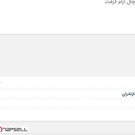
چال آرام گرفت.
24 س
زندران