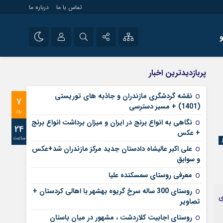
تماس با ما
درباره ما
شی راه اندازی سایت و
نام کاربری یا نشانی ایمیل
اینستاگرام
پربازدیدترین اخبار
 سایت های خبری و
تلگرام
نقشه گردشگری مازندران و جاذبه های توریستی
7
رمز عبور
(1401) + مسیر دسترسی
آپارات
روز
نگاهی به انواع برنج در ایران و میزان برداشت انواع برنج
24
+ عکس
ساعت
مرا به خاطر بسپار
علی‌ اکبر عالیشاه دادستان جدید مرکز مازندران شد+عکس
و سوابق
معرفی روستای سمسکنده علیا
روستای 300 ساله سرخ ‌گریوه بهشهر با اهالی کردستان +
ی
تصاویر
روستای اجابیت کلاردشت ، مشهور در میان باستان