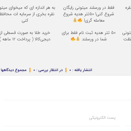
قره
فقط در ورسلند میتونی رایگان
به هر اندازه ای که میخوای میتو
شروع کنی! 50تتر هدیه شروع
نقره بخری از سرمایه ات محاف
معامله گری!
کنی
تونی
50 تتر هدیه ثبت نام فقط برای
خرید طلا به صورت قسطی از
فظت
شما در ورسلند
دیجی‌کالا ( پرداخت 12 ماهه )
انتشار یافته : 0
در انتظار بررسی : 0
مجموع دیدگاهها : 
پست الکترونیکی