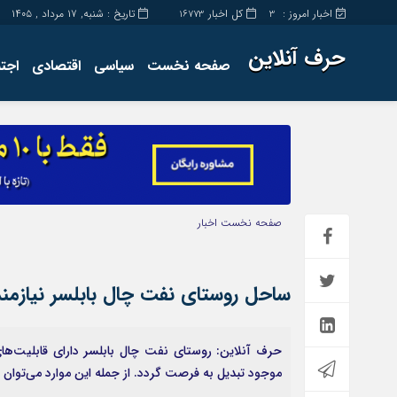
اخبار امروز :
کل اخبار
تاریخ : شنبه, ۱۷ مرداد , ۱۴۰۵
16773
3
حرف آنلاین
صفحه نخست
سیاسی
اقتصادی
اجت
برگه نمونه
تماس با ما
صفحه نخست
اخبار
ساحل روستای نفت ‌چال بابلسر نیازمن
حرف آنلاین: روستای نفت ‌چال بابلسر دارای قابلیت‌ها
موجود تبدیل به فرصت گردد. از جمله این موارد می‌توان ب