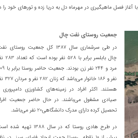
غاز فصل ماهیگیری در مهرماه دل به دریا زده و تورهای خود را د
جمعیت روستای نفت‌ چال
در طی سرشماری سال 1387 کل جمعیت روستای نف
چال بابلسر برابر با 528 نفر بوده است
مرد و 244 نفر زن بودند. جمعیت حاضر 
نفر و 186 خانوار می‌باشد که زنان 282 
هستند. اکثر افراد در زمینه‌های کشاورزی دامپروری 
صیادی مشغول می‌باشند. در حال حاضر جمعیت افراد
تحصیل کرده دارای مدرک دانشگاهی20 نفر می‌باشد.
در طرح هادی روستا که در سال 1388 تهیه شده 
بیش از 10 نقطه روستا جهت ایجاد فضای سبز در نظ