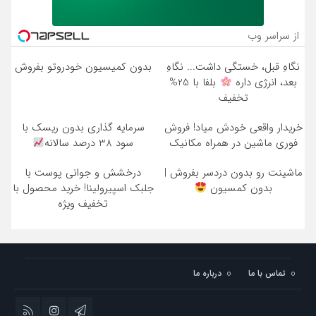
از سراسر وب
نگاهِ قبل، خستگی داشت... نگاهِ
بدون کمیسیون خودروتو بفروش
بعد، انرژی داره
بلفا با 25%
تخفیف
خریدار واقعی خودش میاد! فروش
سرمایه گذاری بدون ریسک با
فوری ماشین در همراه مکانیک
سود 38 درصد سالانه
ماشینت رو بدون دردسر بفروش |
درخشش و جوانی پوست با
بدون کمسیون
جلبک اسپیرولینا! خرید محصول با
تخفیف ویژه
تماس با ما
درباره ما