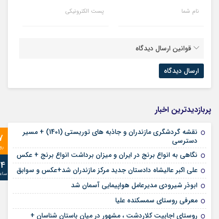
نام شما
پست الکترونیکی
قوانین ارسال دیدگاه
پربازدیدترین اخبار
نقشه گردشگری مازندران و جاذبه های توریستی (1401) + مسیر
7
دسترسی
رو
نگاهی به انواع برنج در ایران و میزان برداشت انواع برنج + عکس
24
علی‌ اکبر عالیشاه دادستان جدید مرکز مازندران شد+عکس و سوابق
ساع
ابوذر شیرودی مدیرعامل هواپیمایی آسمان شد
معرفی روستای سمسکنده علیا
روستای اجابیت کلاردشت ، مشهور در میان باستان شناسان +