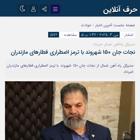
حرف آنلاین
نام کاربری یا نشانی ایمیل
اینستاگرام
تلگرام
صفحه نخست
آخرین اخبار
/
حوادث
انتشار :
می 3, 2025 - 1:36 ب.ظ
مشاهده :
1572
آپارات
مدیرکل راه‌آهن شمال خبرداد
رمز عبور
نجات جان 150 شهروند با ترمز اضطراری قطارهای مازندران
مدیرکل راه آهن شمال از نجات جان 150 شهروند با ترمز اضطراری قطارهای مازندران
خبرداد.
مرا به خاطر بسپار