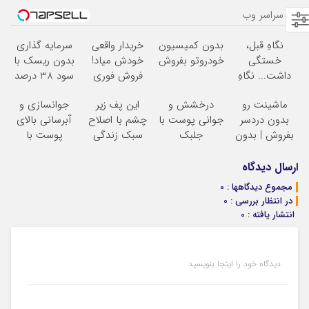
از سراسر وب
نگاهِ قبل،
بدون کمیسیون
خریدار واقعی
سرمایه گذاری
خستگی
خودروتو بفروش
خودش میاد!
بدون ریسک با
داشت... نگاهِ
فروش فوری
سود 38 درصد
بعد، انرژی داره
ماشین در همراه
سالانه
ماشینت رو
درخشش و
این پف زیر
جوانسازی و
بلفا با 25%
مکانیک
بدون دردسر
جوانی پوست با
چشم با اصلاح
آبرسانی بالای
تخفیف
بفروش | بدون
جلبک
سبک زندگی
پوست با
کمسیون
اسپیرولینا! خرید
درست بشو
اسپیرولینا
محصول با
نیست
ارسال دیدگاه
تخفیف ویژه
مشاوره رایگان
مجموع دیدگاهها : 0
بگیر
در انتظار بررسی : 0
انتشار یافته : 0
دیدگاه خود را اینجا بنویسید