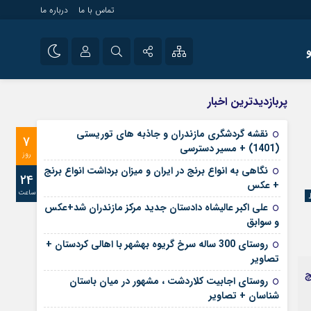
تماس با ما
درباره ما
شی راه اندازی سایت و
نام کاربری یا نشانی ایمیل
اینستاگرام
پربازدیدترین اخبار
 سایت های خبری و
تلگرام
نقشه گردشگری مازندران و جاذبه های توریستی
7
رمز عبور
(1401) + مسیر دسترسی
آپارات
روز
نگاهی به انواع برنج در ایران و میزان برداشت انواع برنج
24
+ عکس
ساعت
مرا به خاطر بسپار
علی‌ اکبر عالیشاه دادستان جدید مرکز مازندران شد+عکس
و سوابق
روستای 300 ساله سرخ ‌گریوه بهشهر با اهالی کردستان +
تصاویر
چ
روستای اجابیت کلاردشت ، مشهور در میان باستان
شناسان + تصاویر