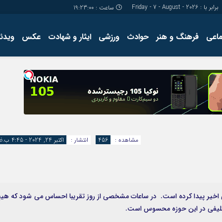
برابر با : Friday - 7 - August - 2026
ساعت :
19:23:01
ماعی
فرهنگ و هنر
حوادث
ورزشی
ایثار و شهادت
عکس
ویدئو
درباره ما
کارگاه آموز
تولید محتوا
مجله ای
مشاهده :
456
انتشار :
اکتبر 24, 2024 - 4:45 ب.ظ
اخیر پیدا کرده است. در ساعات مشخصی از روز تقریبا احساس می شود که هی
اتکلیفی در این حوزه محسوس است.