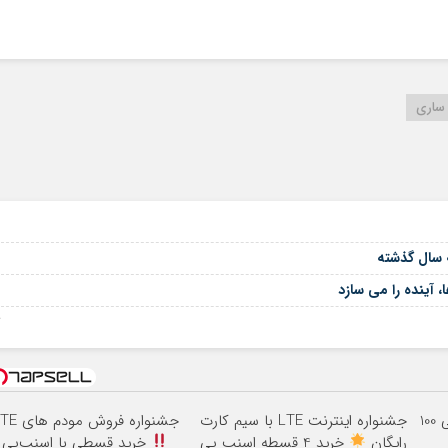
ساری
 آینده را می سازد
06
3000 گیگ اینترنت؛ فقط ماهی 100
جشنواره اینترنت LTE با سیم کارت
جشنواره فروش مودم های LTE
رایگان
خرید 4 قسطه اسنپ پی
خرید قسطی با اسنپ‌پی