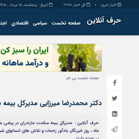
اخبار امروز :
کل اخبار
تاریخ : پنجشنبه, ۱۵ مرداد , ۱۴۰۵
16770
0
حرف آنلاین
صفحه نخست
سیاسی
اقتصادی
اجت
برگه نمونه
تماس با ما
صفحه نخست
بی نام
دکتر محمدرضا میرزایی مدیرکل بیمه سل
ماه ، روز خبرنگار، یادآور زحمات و تلاش های انسانها
بر عهده دارند.