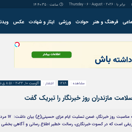
برابر با : Thursday - 6 - August - 2026
ساعت :
14:40:36
ماعی
فرهنگ و هنر
حوادث
ورزشی
ایثار و شهادت
عکس
ویدئو
درباره ما
کارگاه آموز
تولید محتوا
مجله ای
مشاهده :
1289
انتشار :
آگوست 10, 2022 - 8:51 ق.ظ
امت مازندران روز خبرنگار را تبریک گفت
حرف آنلاین : مدیرکل بیمه سلامت مازندران در پیامی به مناسبت روز خبرنگار، ضمن تسلیت ایام عزای
ی شریفی است که در کسوت خبرنگاری، رسالت خطیر اطلاع رسانی و آگاهی بخشی ر