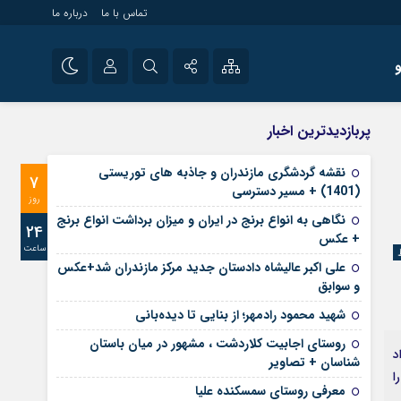
تماس با ما
درباره ما
شی راه اندازی سایت و
نام کاربری یا نشانی ایمیل
اینستاگرام
پربازدیدترین اخبار
 سایت های خبری و
تلگرام
نقشه گردشگری مازندران و جاذبه های توریستی
7
رمز عبور
(1401) + مسیر دسترسی
آپارات
روز
نگاهی به انواع برنج در ایران و میزان برداشت انواع برنج
24
+ عکس
ساعت
مرا به خاطر بسپار
علی‌ اکبر عالیشاه دادستان جدید مرکز مازندران شد+عکس
و سوابق
شهید محمود رادمهر؛ از بنایی تا دیده‌بانی
روستای اجابیت کلاردشت ، مشهور در میان باستان
 حسینی(ع) بیان داشت: 17 مرداد
شناسان + تصاویر
ا
معرفی روستای سمسکنده علیا