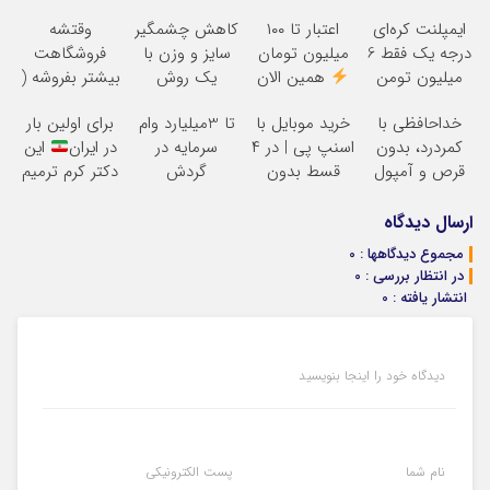
ایمپلنت کره‌ای
اعتبار تا ۱۰۰
کاهش چشمگیر
وقتشه
درجه یک فقط 6
میلیون تومان
سایز و وزن با
فروشگاهت
میلیون تومن
همین الان
یک روش
بیشتر بفروشه (
درخواست اعتبار
خانگی60%تخفیف
همین الان ثبت
خداحافظی با
خرید موبایل با
تا 3میلیارد وام
برای اولین بار
بده
نام کن )
کمردرد، بدون
اسنپ پی | در ۴
سرمایه در
در ایران
این
قرص و آمپول
قسط بدون
گردش
دکتر کرم ترمیم
سود و کارمزد!
فروشندگان =>
کننده 23 روزه
فروشگاهت رو
ساخت!
ارسال دیدگاه
ثبت کن
مجموع دیدگاهها : 0
در انتظار بررسی : 0
انتشار یافته : 0
دیدگاه خود را اینجا بنویسید
نام شما
پست الکترونیکی