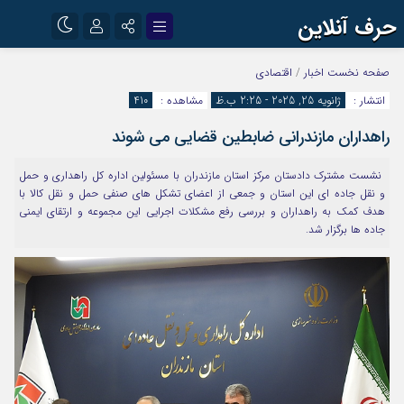
حرف آنلاین
نام کاربری یا نشانی ایمیل
اینستاگرام
تلگرام
صفحه نخست
اخبار
/
اقتصادی
انتشار :
ژانویه 25, 2025 - 2:25 ب.ظ
مشاهده :
410
آپارات
راهداران مازندرانی ضابطین قضایی می شوند
رمز عبور
نشست مشترک دادستان مرکز استان مازندران با مسئولین اداره کل راهداری و حمل
و نقل جاده ای این استان و جمعی از اعضای تشکل های صنفی حمل و نقل کالا با
مرا به خاطر بسپار
هدف کمک به راهداران و بررسی رفع مشکلات اجرایی این مجموعه و ارتقای ایمنی
جاده ها برگزار شد.