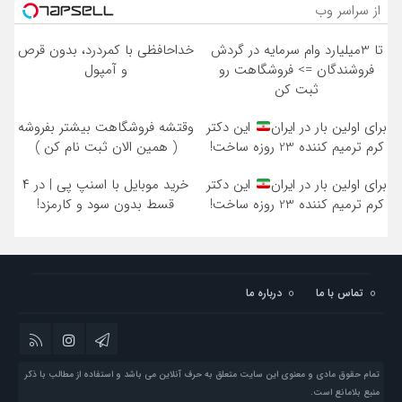
از سراسر وب
تا 3میلیارد وام سرمایه در گردش
خداحافظی با کمردرد، بدون قرص
فروشندگان => فروشگاهت رو
و آمپول
ثبت کن
برای اولین بار در ایران
این دکتر
وقتشه فروشگاهت بیشتر بفروشه
کرم ترمیم کننده 23 روزه ساخت!
( همین الان ثبت نام کن )
برای اولین بار در ایران
این دکتر
خرید موبایل با اسنپ پی | در ۴
کرم ترمیم کننده 23 روزه ساخت!
قسط بدون سود و کارمزد!
تماس با ما
درباره ما
تمام حقوق مادی و معنوی این سایت متعلق به حرف آنلاین می باشد و استفاده از مطالب با ذکر
منبع بلامانع است.