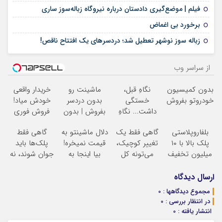
05 فوریه 2025
فیلم | موضع‌گیری دادستان درباره نیروگاه زباله‌سوز ساری
09 نوامبر 2024
برخورد بی اغماض
15 فوریه 2024
زباله سوز نوشهر تعطیل شد؛ دردسرهای یک افتتاح ناقص!
از سراسر وب
بدون کمیسیون
نگاهِ قبل،
ماشینت رو
خریدار واقعی
خودروتو بفروش
خستگی
بدون دردسر
خودش میاد!
داشت... نگاهِ
بفروش | بدون
فروش فوری
بعد، انرژی داره
کمسیون
ماشین در همراه
بلفاروپلاستی
گاهی فقط یک
دلال ماشینتو به
گاهی فقط
بلفا با 25%
مکانیک
پلک بالا با ۱۰
تغییر کوچیک،
قیمت نمیخره!
پلک‌ها باید
تخفیف
میلیون تخفیف
می‌تونه کل
بیا اینجا به
جوان شوند، نه
فقط ۲۵ میلیون
چهرتو متحول
قیمت
کل صورت
کنه
تغییر
بفروش*فقط
نتیجه‌ای طبیعی
ارسال دیدگاه
طبیعی
خریدار واقعی*
مجموع دیدگاهها : 0
در انتظار بررسی : 0
انتشار یافته : 0