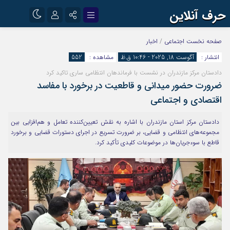
حرف آنلاین
نام کاربری یا نشانی ایمیل
اینستاگرام
تلگرام
صفحه نخست
اجتماعی
/
اخبار
انتشار :
آگوست 18, 2025 - 10:46 ق.ظ
مشاهده :
552
آپارات
دادستان مرکز مازندران در نشست با فرماندهان انتظامی ساری تاکید کرد
رمز عبور
ضرورت حضور میدانی و قاطعیت در برخورد با مفاسد
اقتصادی و اجتماعی
مرا به خاطر بسپار
دادستان مرکز استان مازندران با اشاره به نقش تعیین‌کننده تعامل و هم‌افزایی بین
مجموعه‌های انتظامی و قضایی، بر ضرورت تسریع در اجرای دستورات قضایی و برخورد
قاطع با سوءجریان‌ها در موضوعات کلیدی تأکید کرد.