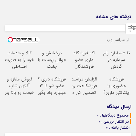
نوشته های مشابه
از سراسر وب
تا 3میلیارد وام
اگه فروشگاه
درخشش و
کالا و خدمات
سرمایه در
داری عضو
جوانی پوست با
خود را به صورت
گردش
فروشندگان
جلبک
اقساطی
فروشندگان =>
دیجی پی شو 3
اسپیرولینا! خرید
بفروشید
فروشگاه
افزایش درآمـد
فروشگاه داری ؟
فروش مغازه و
فروشگاهت رو
میلیارد وام بگیر
محصول با
حضوری یا
فروشگاهت رو
عضو شو تا 3
آنلاین شاپ
ثبت کن
تخفیف ویژه
اینترنتی داری؟
تضمین کن «
میلیارد وام بگیر
خودت رو بالا ببر
راحت محصول
فروشگاهت رو
و خدماتت رو
ثبت کن »
ارسال دیدگاه
بفروش
مجموع دیدگاهها : 0
در انتظار بررسی : 0
انتشار یافته : 0