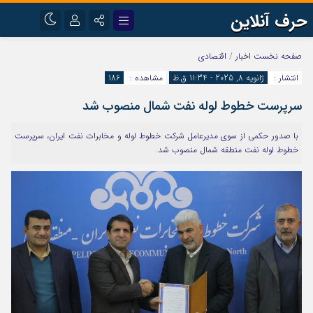
حرف آنلاین
نام کاربری یا نشانی ایمیل
اینستاگرام
تلگرام
صفحه نخست
اخبار
/
اقتصادی
انتشار :
ژانویه 8, 2025 - 11:34 ق.ظ
مشاهده :
186
آپارات
سرپرست خطوط لوله نفت شمال منصوب شد
رمز عبور
با صدور حکمی از سوی مدیرعامل شرکت خطوط لوله و مخابرات نفت ایران، سرپرست
خطوط لوله نفت منطقه شمال منصوب شد.
مرا به خاطر بسپار