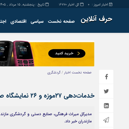
اخبار امروز :
کل اخبار
تاریخ : پنجشنبه, ۱۵ مرداد , ۱۴۰۵
16770
0
حرف آنلاین
صفحه نخست
سیاسی
اقتصادی
اجت
برگه نمونه
تماس با ما
صفحه نخست
اخبار
/
گردشگری
خدمات‌دهی ۲۷موزه و ۲۶ نمایشگاه صنایع دستی به مسافران نوروز ۱۴۰۲ مازندران
مازندران خبر داد.