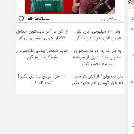
د
از سراسر وب
راه
وام 200 میلیونی آبان تتر.
از الان تا آخر تابستون حداقل
همین الان احراز هویت کن!
12کیلو چربی میسوزونی
به هر اندازه ای که میخوای
خرید شمش پلمپ طلاسی، از
هند
میتونی طلا بخری از سرمایه
۰.۵ گرم تا ۱۰ گرم
ات محافظت کنی
تتر میخوای؟ از آبان‌تتر بخر |
100 هزار تومن پاداش بگیر |
ه
100 هزار تومان هم جایزه بگیر
ثبت نام کن
ن
ل