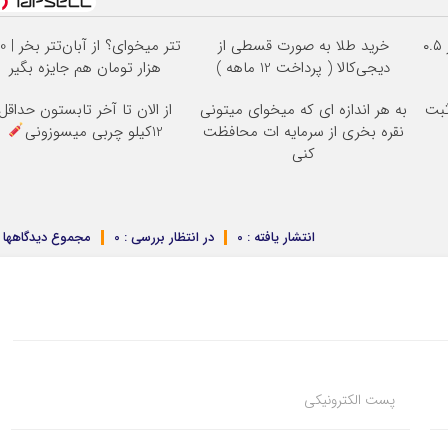
خرید شمش پلمپ طلاسی، از ۰.۵
خرید طلا به صورت قسطی از
تتر میخوای؟ ا
دیجی‌کالا ( پرداخت 12 ماهه )
هزار تومان هم جایزه بگیر
ثبت
به هر اندازه ای که میخوای میتونی
از الان تا آخر تابستون حداقل
نقره بخری از سرمایه ات محافظت
12کیلو چربی میسوزونی
کنی
انتشار یافته : 0
در انتظار بررسی : 0
مجموع دیدگاهها : 
پست الکترونیکی