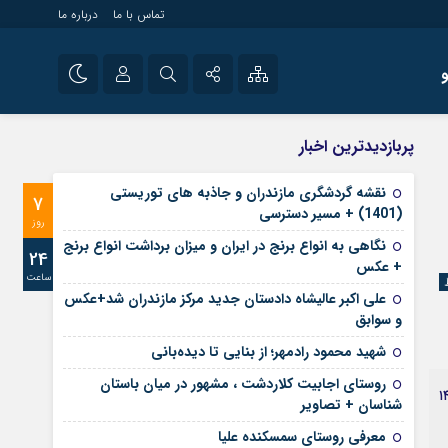
تماس با ما
درباره ما
شی راه اندازی سایت و
نام کاربری یا نشانی ایمیل
اینستاگرام
پربازدیدترین اخبار
 سایت های خبری و
تلگرام
نقشه گردشگری مازندران و جاذبه های توریستی
7
رمز عبور
(1401) + مسیر دسترسی
آپارات
روز
نگاهی به انواع برنج در ایران و میزان برداشت انواع برنج
24
+ عکس
ساعت
مرا به خاطر بسپار
علی‌ اکبر عالیشاه دادستان جدید مرکز مازندران شد+عکس
و سوابق
شهید محمود رادمهر؛ از بنایی تا دیده‌بانی
روستای اجابیت کلاردشت ، مشهور در میان باستان
مایشگاه صنایع دستی به مسافران نوروز ۱۴۰۲
شناسان + تصاویر
معرفی روستای سمسکنده علیا