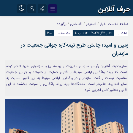
حرف آنلاین
نام کاربری یا نشانی ایمیل
اینستاگرام
تلگرام
صفحه نخست
اخبار
/
اسلایدر
/
اقتصادی
/
برگزیده
انتشار :
اکتبر 27, 2025 - 1:14 ب.ظ
مشاهده :
300
آپارات
زمین و امید؛ چالش طرح نیمه‌کاره جوانی جمعیت در
رمز عبور
مازندران
ساری-حرف آنلاین: رئیس سازمان مدیریت و برنامه ریزی مازندران اخیرا اعلام کرده
مرا به خاطر بسپار
است که روند واگذاری اراضی مرتبط با قانون حمایت از خانواده و جوانی جمعیت
مناسبت نیست و گفت: مازندران در واگذاری اراضی مربوط به این قانون نسبت به
سایر استان‌ها عقب‌تر است. دستگاه‌ها باید روند واگذاری را سرعت بخشند تا این
قانون به‌طور کامل اجرایی شود.