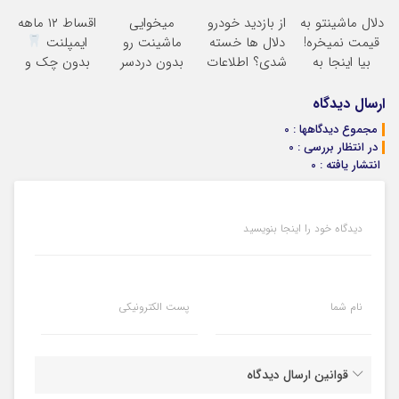
کمسیون
آسان و راحت
بدون پاسخ به
دلال ماشینتو به
از بازدید خودرو
میخوایی
اقساط ۱۲ ماهه
یک تماس
قیمت نمیخره!
دلال ها خسته
ماشینت رو
ایمپلنت
بیا اینجا به
شدی؟ اطلاعات
بدون دردسر
بدون چک و
قیمت
ماشینت رو
بفروشی؟ بدون
ضامن؛ همین
بفروش*فقط
اینجا ثبت کن
کمیسیون
امروز اقدام کن
ارسال دیدگاه
خریدار واقعی*
مجموع دیدگاهها : 0
در انتظار بررسی : 0
انتشار یافته : 0
دیدگاه خود را اینجا بنویسید
نام شما
پست الکترونیکی
قوانین ارسال دیدگاه