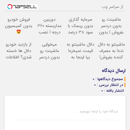
از سراسر وب
ماشینت رو
سرمایه گذاری
دوربین
فروش خودرو
بدون دردسر
بدون ریسک با
مداربسته 360
بدون کمیسیون
بفروش | بدون
سود 38 درصد
درجه | نصب
کمسیون
سالانه
آسان و راحت
ماشینتو به دلال
دلال ماشینتو به
میخوایی
از بازدید خودرو
نده! به مصرف
قیمت نمیخره!
ماشینت رو
دلال ها خسته
کننده بفروش!
بیا اینجا به
بدون دردسر
شدی؟ اطلاعات
بدون پاسخ به
قیمت
بفروشی؟ بدون
ماشینت رو
یک تماس
بفروش*فقط
کمیسیون
اینجا ثبت کن
ارسال دیدگاه
خریدار واقعی*
مجموع دیدگاهها : 0
در انتظار بررسی : 0
انتشار یافته : 0
دیدگاه خود را اینجا بنویسید