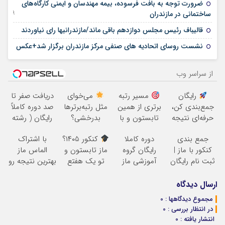
ضرورت توجه به بافت فرسوده، بیمه مهندسان و ایمنی کارگاه‌های
09 جولای 2025
ساختمانی در مازندران
27 می 2025
قالیباف رئیس مجلس دوازدهم باقی ماند/مازندرانیها رای نیاوردند
09 نوامبر 2024
نشست روسای اتحادیه های صنفی مرکز مازندران برگزار شد+عکس
از سراسر وب
رایگان
مسیر رتبه
می‌خوای
دریافت صفر تا
جمع‌بندی کن،
برتری از همین
مثل رتبه‌برترها
صد دوره کاملاً
حرفه‌ای نتیجه
تابستون و با
بدرخشی؟
رایگان ( رشته
بگیر و رتبه برتر
دوره رایگان ماز
همین الان دوره
ریاضی، تجربی،
جمع بندی
دوره کاملا
کنکور ۱۴۰5؟
با اشتراک
شو!
شروع میشه!
الماس ماز رو
انسانی)
کنکور با ماز |
رایگان گروه
ماز تابستون و
الماس ماز
شروع ک
ثبت نام رایگان
آموزشی ماز
تو یک هفتع
بهترین نتیجه رو
(برای دریافت
جمع میکنه
در کنکور بگیر
ثبت نام کن)
ارسال دیدگاه
مجموع دیدگاهها : 0
در انتظار بررسی : 0
انتشار یافته : 0