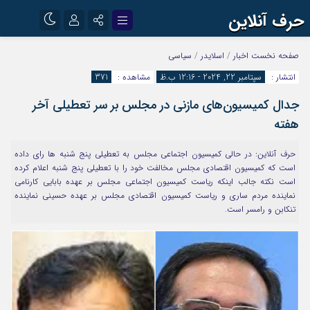
حرف آنلاین
نام کاربری یا نشانی ایمیل
اینستاگرام
تلگرام
صفحه نخست
اخبار
/
اسلایدر
/
سیاسی
انتشار :
سپتامبر 22, 2024 - 12:16 ب.ظ
مشاهده :
371
آپارات
جدال کمیسیون‌های مازنی در مجلس بر سر تعطیلی آخر
رمز عبور
هفته
حرف آنلاین: در حالی کمیسیون اجتماعی مجلس به تعطیلی پنج شنبه ها رای داده
مرا به خاطر بسپار
است که کمیسیون اقتصادی مجلس مخالفت خود را با تعطیلی پنج شنبه اعلام کرده
است نکته جالب اینکه ریاست کمیسیون اجتماعی مجلس بر عهده بابایی کارنامی
نماینده مردم ساری و ریاست کمیسیون اقتصادی مجلس بر عهده حسینی نماینده
تنکابن و رامسر است.