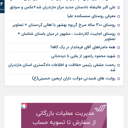
24
علی‌ اکبر عالیشاه دادستان جدید مرکز مازندران شد+عکس و سوابق
ساع
معرفی روستای سمسکنده علیا
روستای 300 ساله سرخ ‌گریوه بهشهر با اهالی کردستان + تصاویر
روستای اجابیت کلاردشت ، مشهور در میان باستان شناسان +
تصاویر
همه ماجراهای آقای فرماندار در یک کافه!
شهید محمود رادمهر؛ از بنایی تا دیده‌بانی
رحمت عشقی رئیس حفاظت و اطلاعات دادگستری استان مازندران
شد
روایت های شنیدنی موکب داران اربعین حسینی(ع)