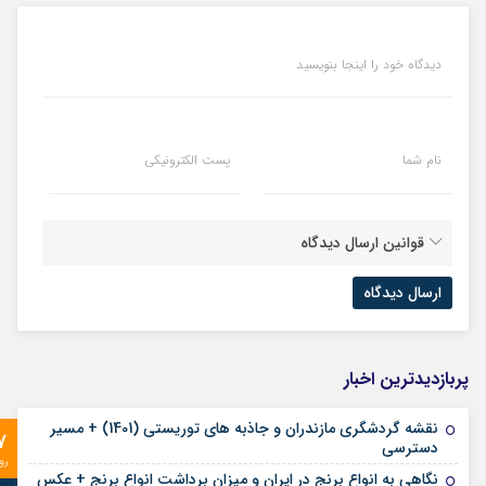
دیدگاه خود را اینجا بنویسید
نام شما
پست الکترونیکی
قوانین ارسال دیدگاه
پربازدیدترین اخبار
نقشه گردشگری مازندران و جاذبه های توریستی (1401) + مسیر
7
دسترسی
رو
نگاهی به انواع برنج در ایران و میزان برداشت انواع برنج + عکس