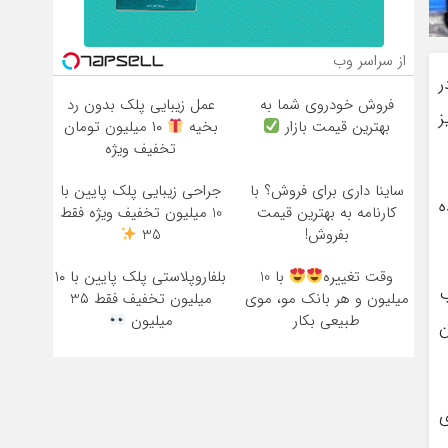
از سراسر وب
ر
فروش خودروی شما به
عمل زیبایی پلک بدون رد
ز
بهترین قیمت بازار
بخیه
۱۰ میلیون تومان
تخفیف ویژه
ساینا داری برای فروش؟ با
جراحی زیبایی پلک پایین با
ه
کارنامه به بهترین قیمت
10 میلیون تخفیف ویژه فقط
بفروش!
35
وقت تغییره
با 10
بلفاروپلاستی پلک پایین با ۱۰
ب
میلیون و هر بانک مو، موی
میلیون تخفیف فقط 3۵
طبیعی بکار
میلیون
ن
ری