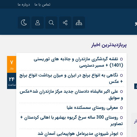
تماس با ما
درباره ما
شی راه اندازی سایت و
نام کاربری یا نشانی ایمیل
اینستاگرام
پربازدیدترین اخبار
 سایت های خبری و
تلگرام
نقشه گردشگری مازندران و جاذبه های توریستی
7
رمز عبور
(1401) + مسیر دسترسی
آپارات
روز
نگاهی به انواع برنج در ایران و میزان برداشت انواع برنج
24
+ عکس
ساعت
مرا به خاطر بسپار
علی‌ اکبر عالیشاه دادستان جدید مرکز مازندران شد+عکس
و سوابق
معرفی روستای سمسکنده علیا
روستای 300 ساله سرخ ‌گریوه بهشهر با اهالی کردستان +
ار
تصاویر
ابوذر شیرودی مدیرعامل هواپیمایی آسمان شد