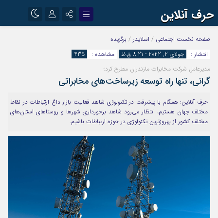
حرف آنلاین
نام کاربری یا نشانی ایمیل
اینستاگرام
تلگرام
صفحه نخست
اجتماعی
/
اسلایدر
/
برگزیده
انتشار :
جولای 2, 2022 - 8:21 ق.ظ
مشاهده :
435
آپارات
مدیرعامل شرکت مخابرات مازندران مطرح کرد؛
رمز عبور
گرانی، تنها راه توسعه زیرساخت‌های مخابراتی
حرف آنلاین: همگام با پیشرفت در تکنولوژی شاهد فعالیت بازار داغ ارتباطات در نقاط
مرا به خاطر بسپار
مختلف جهان هستیم، انتظار می‌رود شاهد برخورداری شهرها و روستاهای استان‌های
مختلف کشور از بهروزترین تکنولوژی در حوزه ارتباطات باشیم.