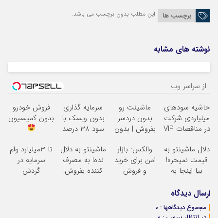
این مطلب بدون برچسب می باشد.
برچسب ها
نوشته های مشابه
از سراسر وب
حاشیه سودهای
ماشینت رو
سرمایه گذاری
فروش خودرو
میلیاردی شرکت
بدون دردسر
بدون ریسک با
بدون کمیسیون
در مناقصات VIP
بفروش | بدون
سود 38 درصد
با اشتراکات
کمسیون
سالانه
دلال ماشینتو به
والکس: بازار
ماشینتو به دلال
تا 3میلیارد وام
ایران تندر
قیمت نمیخره!
امن برای خرید
نده! به مصرف
سرمایه در
بیا اینجا به
و فروش
کننده بفروش!
گردش
قیمت
دارایی‌های
بدون پاسخ به
فروشندگان =>
بفروش*فقط
دیجیتال
یک تماس
فروشگاهت رو
ارسال دیدگاه
خریدار واقعی*
ثبت کن
مجموع دیدگاهها : 0
در انتظار بررسی : 0