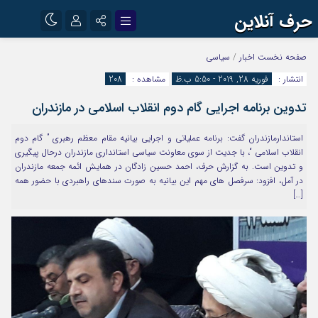
حرف آنلاین
نام کاربری یا نشانی ایمیل
اینستاگرام
تلگرام
صفحه نخست
اخبار
/
سیاسی
انتشار :
فوریه 28, 2019 - 5:50 ب.ظ
مشاهده :
208
آپارات
تدوین برنامه اجرایی گام دوم انقلاب اسلامی در مازندران
رمز عبور
استاندارمازندران گفت: برنامه عملیاتی و اجرایی بیانیه مقام معظم رهبری ” گام دوم
انقلاب اسلامی “، با جدیت از سوی معاونت سیاسی استانداری مازندران درحال پیگیری
مرا به خاطر بسپار
و تدوین است. به گزارش حرف، احمد حسین زادگان در همایش ائمه جمعه مازندران
در آمل، افزود: سرفصل های مهم این بیانیه به صورت سندهای راهبردی با حضور همه
[…]