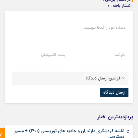
انتشار یافته : 0
دیدگاه خود را اینجا بنویسید
نام شما
پست الکترونیکی
قوانین ارسال دیدگاه
پربازدیدترین اخبار
نقشه گردشگری مازندران و جاذبه های توریستی (1401) + مسیر
7
دسترسی