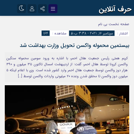
حرف آنلاین
نام کاربری یا نشانی ایمیل
اینستاگرام
تلگرام
صفحه نخست
بی نام
انتشار :
سپتامبر 16, 2021 - 3:38 ب.ظ
مشاهده :
164
آپارات
بیستمین محموله واکسن تحویل وزارت بهداشت شد
رمز عبور
کریم همتی رئیس جمعیت هلال احمر، با اشاره به ورود سومین محموله سنگین
واکسن کرونا توسط هلال احمر، گفت: از اردیبهشت امسال تاکنون ۳۵ میلیون و ۳۹۰
مرا به خاطر بسپار
هزار دوز واکسن توسط جمعیت هلال احمر وارد کشور شده است. وی با اعلام اینکه ۵
میلیون دوز واکسن تا محقق شدن وعده ۲۰ میلیونی واردات واکسن توسط […]