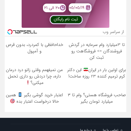
از سراسر وب
تا 3میلیارد وام سرمایه در گردش
خداحافظی با کمردرد، بدون قرص
فروشندگان => فروشگاهت رو
و آمپول
ثبت کن
برای اولین بار در ایران
این دکتر
من نمیفهمم وقتی زانو درد درمان
کرم ترمیم کننده 23 روزه ساخت!
داره، چرا دردش رو داری تحمل
میکنی؟
صاحب فروشگاه هستی؟ وام تا ۳
اعتبار خرید گوشی بگیر
همین
میلیارد تومان بگیر
حالا درخواست اعتبار بده
تماس با ما
درباره ما