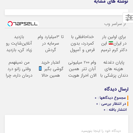
نوشته های مشابه
از سراسر وب
برای اولین بار
خداحافظی با
تا 3میلیارد وام
بازدید
در ایران
این
کمردرد، بدون
سرمایه در
آنلاین‌شاپت رو
دکتر کرم ترمیم
قرص و آمپول
گردش
زیاد کن، بازدید
کننده 23 روزه
فروشندگان =>
بالاتر = درآمد
پایان دغدغه
وام 200 میلیونی
اعتبار خرید
من نمیفهمم
ساخت!
فروشگاهت رو
بیشتر
هزینه های
آبان تتر. همین
گوشی بگیر
وقتی زانو درد
ثبت کن
دندان پزشکی با
الان احراز هویت
همین حالا
درمان داره، چرا
پک سفید کننده
کن!
درخواست اعتبار
دردش رو داری
خانگی
بده
تحمل میکنی؟
ارسال دیدگاه
مجموع دیدگاهها : 0
در انتظار بررسی : 0
انتشار یافته : 0
دیدگاه خود را اینجا بنویسید