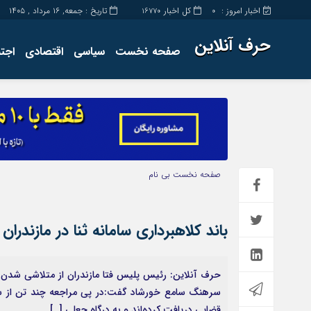
اخبار امروز :
کل اخبار
تاریخ : جمعه, ۱۶ مرداد , ۱۴۰۵
16770
0
حرف آنلاین
صفحه نخست
سیاسی
اقتصادی
اجت
برگه نمونه
تماس با ما
صفحه نخست
بی نام
باند کلاهبرداری سامانه ثنا در مازندرا
سرهنگ سامع خورشاد گفت:در پی مراجعه چند تن از شهروند
قضایی دریافت کرده‌اند و به درگاه جعلی […]