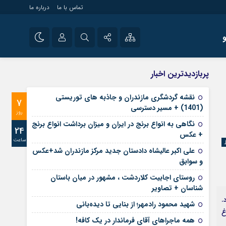
تماس با ما
درباره ما
شی راه اندازی سایت و
نام کاربری یا نشانی ایمیل
اینستاگرام
پربازدیدترین اخبار
 سایت های خبری و
تلگرام
نقشه گردشگری مازندران و جاذبه های توریستی
7
رمز عبور
(1401) + مسیر دسترسی
آپارات
روز
نگاهی به انواع برنج در ایران و میزان برداشت انواع برنج
24
+ عکس
ساعت
مرا به خاطر بسپار
علی‌ اکبر عالیشاه دادستان جدید مرکز مازندران شد+عکس
و سوابق
روستای اجابیت کلاردشت ، مشهور در میان باستان
شناسان + تصاویر
داد.
شهید محمود رادمهر؛ از بنایی تا دیده‌بانی
غ
همه ماجراهای آقای فرماندار در یک کافه!