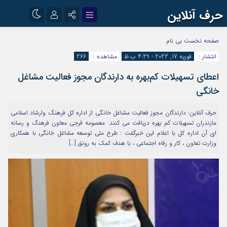
حرف آنلاین
نام کاربری یا نشانی ایمیل
اینستاگرام
تلگرام
صفحه نخست
بی نام
انتشار :
فوریه 17, 2022 - 4:29 ب.ظ
مشاهده :
266
آپارات
اعطای تسهیلات کم‌بهره به دارندگان مجوز فعالیت مشاغل
رمز عبور
خانگی
حرف آنلاین: دارندگان مجوز فعالیت مشاغل خانگی از اداره کل فرهنگ وارشاد اسلامی
مرا به خاطر بسپار
مازندران تسهیلات کم بهره دریافت می کنند. معصومه فرجی معاون فرهنگ و رسانه
ای آن اداره کل با اعلام این خبرگفت : طرح ملی توسعه مشاغل خانگی با همکاری
وزارت تعاون ، کار و رفاه اجتماعی ، با هدف کمک به رونق […]