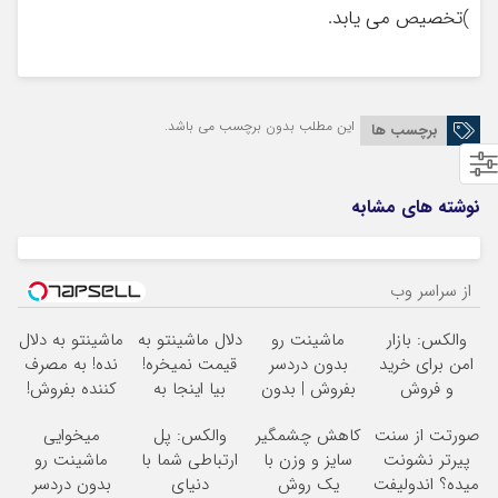
)تخصیص می یابد.
این مطلب بدون برچسب می باشد.
برچسب ها
نوشته های مشابه
از سراسر وب
والکس: بازار
ماشینت رو
دلال ماشینتو به
ماشینتو به دلال
امن برای خرید
بدون دردسر
قیمت نمیخره!
نده! به مصرف
و فروش
بفروش | بدون
بیا اینجا به
کننده بفروش!
دارایی‌های
کمسیون
قیمت
بدون پاسخ به
صورتت از سنت
کاهش چشمگیر
والکس: پل
میخوایی
دیجیتال
بفروش*فقط
یک تماس
پیرتر نشونت
سایز و وزن با
ارتباطی شما با
ماشینت رو
خریدار واقعی*
میده؟ اندولیفت
یک روش
دنیای
بدون دردسر