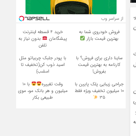
،
از سراسر وب
ن
فروش خودروی شما به
خرید 4 قسطه اینترنت
بهترین قیمت بازار
پیشگامان
بدون نیاز به
تلفن
ت
ساینا داری برای فروش؟ با
با پودر جلبک چربیاتو مثل
ل
کارنامه به بهترین قیمت
اسید ذوب کن(تخفیف تا
بفروش!
امشب)
جراحی زیبایی پلک پایین با
وقت تغییره
با 10
ن
10 میلیون تخفیف ویژه فقط
میلیون و هر بانک مو، موی
35
طبیعی بکار
ی
و
ه