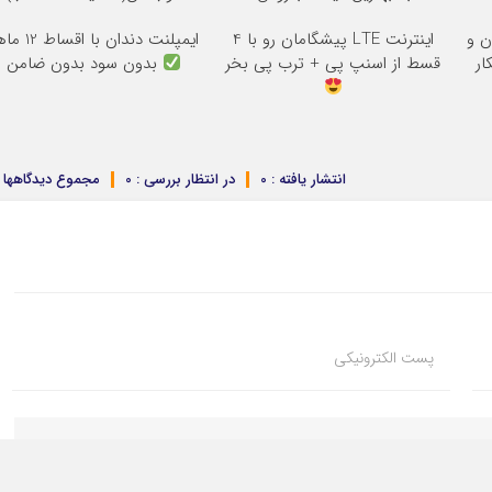
یون و
اینترنت LTE پیشگامان رو با 4
ایمپلنت دندان با اقساط 12 ماهه
ار
قسط از اسنپ پی + ترب پی بخر
بدون سود بدون ضامن
انتشار یافته : 0
در انتظار بررسی : 0
مجموع دیدگاهها : 
پست الکترونیکی