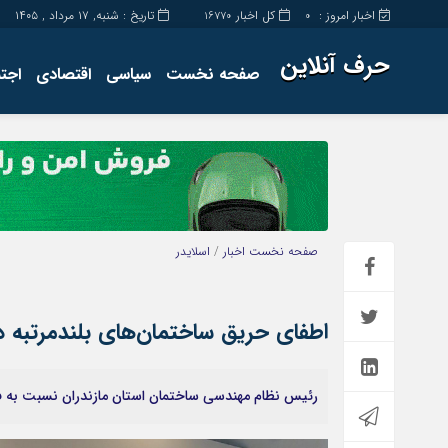
اخبار امروز :
کل اخبار
تاریخ : شنبه, ۱۷ مرداد , ۱۴۰۵
16770
0
حرف آنلاین
صفحه نخست
سیاسی
اقتصادی
اجت
برگه نمونه
تماس با ما
صفحه نخست
اخبار
/
اسلایدر
اطفای حریق ساختمان‌های بلندمرتبه د
رئیس نظام مهندسی ساختمان استان مازندران نسبت به فا