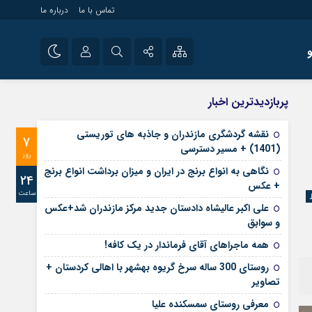
تماس با ما
درباره ما
شی راه اندازی سایت و
نام کاربری یا نشانی ایمیل
اینستاگرام
پربازدیدترین اخبار
 سایت های خبری و
تلگرام
نقشه گردشگری مازندران و جاذبه های توریستی
7
رمز عبور
(1401) + مسیر دسترسی
آپارات
روز
نگاهی به انواع برنج در ایران و میزان برداشت انواع برنج
24
+ عکس
ساعت
مرا به خاطر بسپار
علی‌ اکبر عالیشاه دادستان جدید مرکز مازندران شد+عکس
و سوابق
همه ماجراهای آقای فرماندار در یک کافه!
روستای 300 ساله سرخ ‌گریوه بهشهر با اهالی کردستان +
تصاویر
معرفی روستای سمسکنده علیا