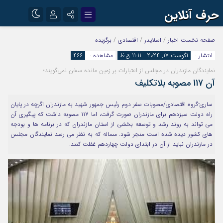
حرف آنلاین
نام کاربری یا نشانی ایمیل
اینستاگرام
تلگرام
صفحه نخست
اخبار
/
اسلایدر
/
اقتصادی
/
برگزیده
انتشار :
آگوست 17, 2024 - 11:11 ق.ظ
مشاهده :
466
آپارات
نمایندگان مازندران در مجلس از اعتبارات بر زمین مانده سخن نمی‌گویند؛
رمز عبور
آن 117 مصوبه بلاتکلیف
ساری-گروه اقتصادی/مصوبات سفر دوم رئیس جمهور شهید به مازندران اگرچه در پایان
مرا به خاطر بسپار
راه دولت سیزدهم برای مازندران صورت گرفت، اما 117 مصوبه داشت که پیگیری آن
می تواند به روند رشد و توسعه بخشی از استان مازندران که در برنامه ها و بودجه
های کشور دیده شده است منجر شود. مساله که به نظر می رسد نمایندگان مجلس
در مازندران نباید از آن در ابتدای دولت چهاردهم غفلت کنند.