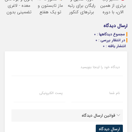
برتری از همین
رایگان برای رتبه
ماز تابستون و
معده - لاغری
الان، با دوره
برترهای کنکور
تو یک هفتع
تضمینی بدون
رایگان ماز شروع
جمع میکنه
جراحی
میشه!
ارسال دیدگاه
مجموع دیدگاهها : 0
در انتظار بررسی : 0
انتشار یافته : 0
دیدگاه خود را اینجا بنویسید
نام شما
پست الکترونیکی
قوانین ارسال دیدگاه