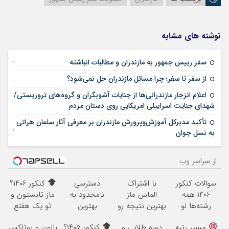
نوشته های مشابه
25 فوریه 2026
سفر رییس جمهور به مازندران و مطالبات انباشته
21 فوریه 2026
از سفر تا سفر؛ چرا مسائل مازندران حل نمی‌شود؟
اعلام انزجار مازندرانی‌ها از جنایات آشوبگران و گروه‌های تروریستی/
12 ژانویه 2026
شهدای جنایت اسراییلی امریکایی روی دستان مردم
تأکید مدیرکل آموزش‌وپرورش مازندران بر معرفی آثار سلمان هراتی
02 نوامبر 2025
به نسل جوان
از سراسر وب
سوالات کنکور
با اشتراک
دسترسی
کنکور ۱۴۰6؟
1406 همه
الماس ماز
نامحدود به
ماز تابستون و
رشته‌ها لو
بهترین نتیجه رو
بهترین
تو یک هفتع
رفت!!!!!
در کنکور بگیر
آموزش‌ها تا روز
جمع میکنه
مسیر رتبه
دوره طلایی و
کنکور ۱۴۰5؟
بالون و بوتاکس
کنکور