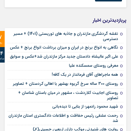
پربازدیدترین اخبار
نقشه گردشگری مازندران و جاذبه های توریستی (1401) + مسیر
7
دسترسی
رو
نگاهی به انواع برنج در ایران و میزان برداشت انواع برنج + عکس
24
علی‌ اکبر عالیشاه دادستان جدید مرکز مازندران شد+عکس و سوابق
ساع
معرفی روستای سمسکنده علیا
همه ماجراهای آقای فرماندار در یک کافه!
روستای 300 ساله سرخ ‌گریوه بهشهر با اهالی کردستان + تصاویر
روستای اجابیت کلاردشت ، مشهور در میان باستان شناسان +
تصاویر
شهید محمود رادمهر؛ از بنایی تا دیده‌بانی
رحمت عشقی رئیس حفاظت و اطلاعات دادگستری استان مازندران
شد
روایت های شنیدنی موکب داران اربعین حسینی(ع)