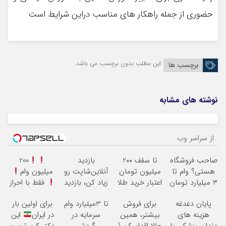
حضوری از جمله راهکار های مناسب دراین شرایط است‌
این مطلب بدون برچسب می باشد.
برچسب ها
نوشته های مشابه
از سراسر وب
Image failed to
Image failed to
Image failed to
Image failed to
load
load
load
load
صاحب فروشگاه
تا سقف 2۰۰
بازدید
200
هستی؟ وام تا
میلیون تومان
آنلاین‌شاپت رو
میلیون وام
۳ میلیارد تومان
اعتبار خرید طلا
زیاد کن، بازدید
فقط با احراز
Image failed to
Image failed to
Image failed to
Image failed to
بگیر
و نقره
بالاتر = درآمد
هویت
load
load
load
load
پایان دغدغه
برای فروش
تا 3میلیارد وام
برای اولین بار
بیشتر
هزینه های
بیشتر، همین
سرمایه در
در ایران
این