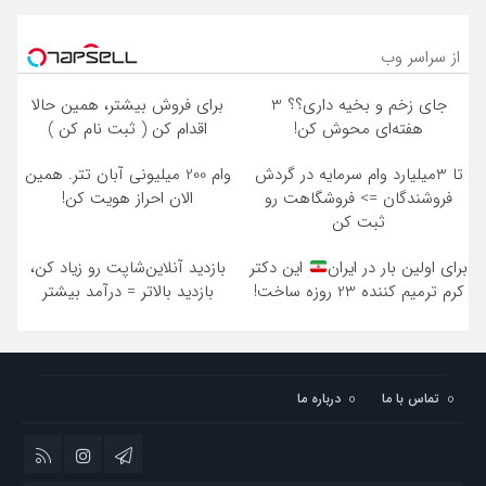
از سراسر وب
Image failed to load
Image failed to load
جای زخم و بخیه داری؟؟ 3
برای فروش بیشتر، همین حالا
هفته‌ای محوش کن!
اقدام کن ( ثبت نام کن )
Image failed to load
Image failed to load
تا 3میلیارد وام سرمایه در گردش
وام 200 میلیونی آبان تتر. همین
فروشندگان => فروشگاهت رو
الان احراز هویت کن!
ثبت کن
Image failed to load
Image failed to load
برای اولین بار در ایران
این دکتر
بازدید آنلاین‌شاپت رو زیاد کن،
کرم ترمیم کننده 23 روزه ساخت!
بازدید بالاتر = درآمد بیشتر
تماس با ما
درباره ما