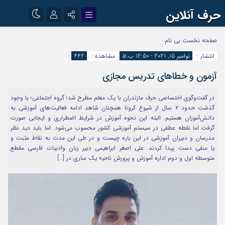
حرف آنلاین
نام کاربری یا نشانی ایمیل
اینستاگرام
تلگرام
صفحه نخست
بی نام
انتشار :
نوامبر 15, 2021 - 12:50 ب.ظ
مشاهده :
442
آپارات
آزمون و خطاهای تدریس مجازی
رمز عبور
در گفت‌وگوی اختصاصی حرف مازندران با یک معلم مطرح شد؛ گروه اجتماعی؛ با وجود
گذشت حدود ۲ سال از شیوع کرونا همچنان شاهد ادامه فعالیت‌های آموزشی به
مرا به خاطر بسپار
دانش‌آموزان هستیم. البته این نحوه آموزش در شرایط اضطراری و ایجابی صورت
گرفت اما نقطه عطفی در سیستم آموزشی کشور محسوب می‌شود. اما باید دید نظر
مدرسان و دبیران آموزشی در این باره چیست و در طی این مدت به نقاط مثبت و
یا منفی دست پیدا کردند. علی اصغر ابراهیمی دبیر زبان وادبیات فارسی مقطع
متوسطه اول و دوم اداره آموزش و پرورش ناحیه یک ساری در […]