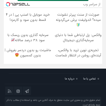
از سراسر وب
صورتت از سنت پیرتر نشونت
خرید موبایل با اسنپ پی | در ۴
میده؟ اندولیفت برش می‌گردونه
قسط بدون سود و کارمزد!
والکس: پل ارتباطی شما با دنیای
سرمایه گذاری بدون ریسک با
سرمایه‌گذاری دیجیتال
سود 38 درصد سالانه
تجربه‌ی نوین ترید با والکس،
ماشینت رو بدون دردسر بفروش |
آینده‌ای روشن در انتظار شماست
بدون کمسیون
تماس با ما
درباره ما
تمام حقوق مادی و معنوی این سایت متعلق به حرف آنلاین می باشد و استفاده از مطالب با ذکر
منبع بلامانع است.