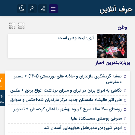
حرف آنلاین
نام کاربری یا نشانی ایمیل
اینستاگرام
تلگرام
وطن
آپارات
آری؛ اینجا وطن است
رمز عبور
پربازدیدترین اخبار
مرا به خاطر بسپار
نقشه گردشگری مازندران و جاذبه های توریستی (1401) + مسیر
7
دسترسی
رو
نگاهی به انواع برنج در ایران و میزان برداشت انواع برنج + عکس
24
علی‌ اکبر عالیشاه دادستان جدید مرکز مازندران شد+عکس و سوابق
ساع
روستای 300 ساله سرخ ‌گریوه بهشهر با اهالی کردستان + تصاویر
معرفی روستای سمسکنده علیا
ابوذر شیرودی مدیرعامل هواپیمایی آسمان شد