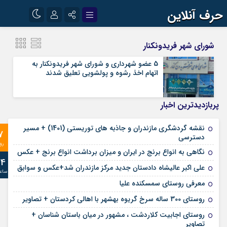
حرف آنلاین
نام کاربری یا نشانی ایمیل
اینستاگرام
تلگرام
شورای شهر فریدونکنار
آپارات
5 عضو شهرداری و شورای شهر فریدونکنار به
اتهام اخذ رشوه و پولشویی تعلیق شدند
رمز عبور
پربازدیدترین اخبار
مرا به خاطر بسپار
نقشه گردشگری مازندران و جاذبه های توریستی (1401) + مسیر
7
دسترسی
رو
نگاهی به انواع برنج در ایران و میزان برداشت انواع برنج + عکس
24
علی‌ اکبر عالیشاه دادستان جدید مرکز مازندران شد+عکس و سوابق
ساع
معرفی روستای سمسکنده علیا
روستای 300 ساله سرخ ‌گریوه بهشهر با اهالی کردستان + تصاویر
روستای اجابیت کلاردشت ، مشهور در میان باستان شناسان +
تصاویر