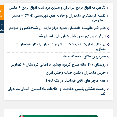
نگاهی به انواع برنج در ایران و میزان برداشت انواع برنج + عکس
7
نقشه گردشگری مازندران و جاذبه های توریستی (1401) + مسیر
رو
دسترسی
24
علی‌ اکبر عالیشاه دادستان جدید مرکز مازندران شد+عکس و سوابق
ساع
ابوذر شیرودی مدیرعامل هواپیمایی آسمان شد
روستای اجابیت کلاردشت ، مشهور در میان باستان شناسان +
تصاویر
معرفی روستای سمسکنده علیا
روستای 300 ساله سرخ ‌گریوه بهشهر با اهالی کردستان + تصاویر
خرس مازندران ؛ نگین حیات وحش ایران
همه ماجراهای آقای فرماندار در یک کافه!
رحمت عشقی رئیس حفاظت و اطلاعات دادگستری استان مازندران
شد