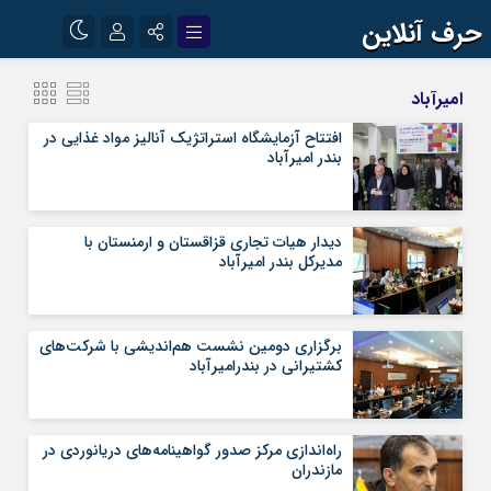
حرف آنلاین
نام کاربری یا نشانی ایمیل
اینستاگرام
تلگرام
امیرآباد
آپارات
افتتاح آزمایشگاه استراتژیک آنالیز مواد غذایی در
بندر امیرآباد
رمز عبور
دیدار هیات تجاری قزاقستان و ارمنستان با
مرا به خاطر بسپار
مدیرکل بندر امیرآباد
برگزاری دومین نشست هم‌اندیشی با شرکت‌های
کشتیرانی در بندرامیرآباد
راه‌اندازی مرکز صدور گواهینامه‌های دریانوردی در
مازندران