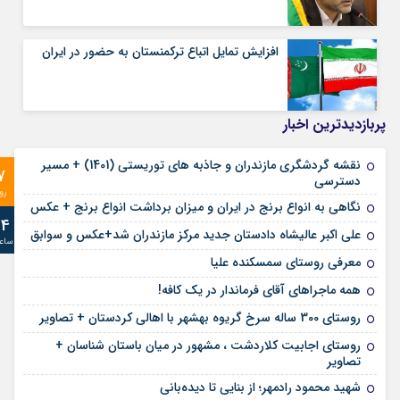
افزایش تمایل اتباع ترکمنستان به حضور در ایران
پربازدیدترین اخبار
نقشه گردشگری مازندران و جاذبه های توریستی (1401) + مسیر
7
دسترسی
رو
نگاهی به انواع برنج در ایران و میزان برداشت انواع برنج + عکس
24
علی‌ اکبر عالیشاه دادستان جدید مرکز مازندران شد+عکس و سوابق
ساع
معرفی روستای سمسکنده علیا
همه ماجراهای آقای فرماندار در یک کافه!
روستای 300 ساله سرخ ‌گریوه بهشهر با اهالی کردستان + تصاویر
روستای اجابیت کلاردشت ، مشهور در میان باستان شناسان +
تصاویر
شهید محمود رادمهر؛ از بنایی تا دیده‌بانی