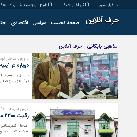
اخبار امروز :
کل اخبار
تاریخ : پنجشنبه, ۱۵ مرداد , ۱۴۰۵
16770
0
حرف آنلاین
صفحه نخست
سیاسی
اقتصادی
اجت
برگه نمونه
تماس با ما
مذهبی بایگانی - حرف آنلاین
با وجود سوختن توس
دوباره در “پنب
بازسازی مسجد آسی
قرآن‌های سوخته ب
رئیس اداره امور قرآن
رقابت ۲۳۰۰ مازندرانی در مسابقات سراسری قرآن کریم
شرکت کننده مرد و