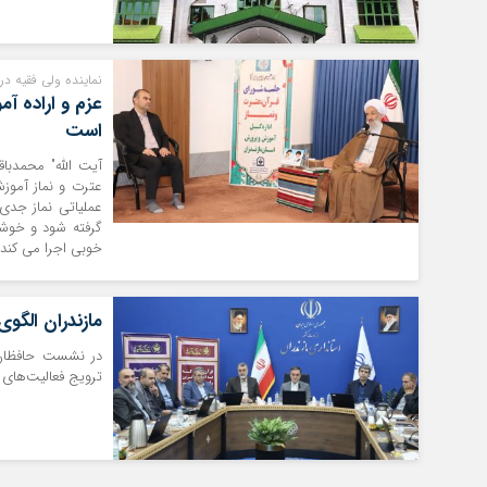
نماینده ولی فقیه در
عزم و اراده آ
است
آیت الله" محمدباق
عترت و نماز آموزش
عملیاتی نماز جدی
گرفته شود و خوشب
خوبی اجرا می کند.
مازندران الگو
در نشست حافظان و
ترویج فعالیت‌های 