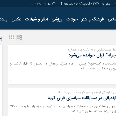
برابر با : Thursday - 6 - August - 2026
ساعت :
10:41:25
ماعی
فرهنگ و هنر
حوادث
ورزشی
ایثار و شهادت
عکس
ویدئو
درباره ما
کارگاه آموز
پر
تولید محتوا
مجله ای
ط اغتشاشگران و به برکت ماه رمضان؛
ه‌چوله” قرآن خوانده می‌شود
ب‌دیده "پنبه‌چوله" پیش از ماه مبارک رمضان در دستور کار قرار گرفت و
زودی جایگزین خواهند شد.
ی اداره کل اوقاف و امور خیریه مازندران خبرداد
مرحله شهرستانی چهل وهشتمین دوره مسابقات سراسری قرآن کریم در مازندران با رقابت ۲۳۰۰
زن درپنج منطقه استان شروع شد.