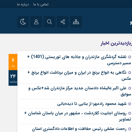
تماس با ما
درباره ما
شی راه اندازی سایت و
نام کاربری یا نشانی ایمیل
اینستاگرام
بازدیدترین اخبار
 سایت های خبری و
تلگرام
نقشه گردشگری مازندران و جاذبه های توریستی (1401) +
7
رمز عبور
مسیر دسترسی
آپارات
روز
نگاهی به انواع برنج در ایران و میزان برداشت انواع برنج +
24
عکس
ساعت
مرا به خاطر بسپار
علی‌ اکبر عالیشاه دادستان جدید مرکز مازندران شد+عکس و
سوابق
شهید محمود رادمهر؛ از بنایی تا دیده‌بانی
روستای اجابیت کلاردشت ، مشهور در میان باستان شناسان +
تصاویر
رحمت عشقی رئیس حفاظت و اطلاعات دادگستری استان