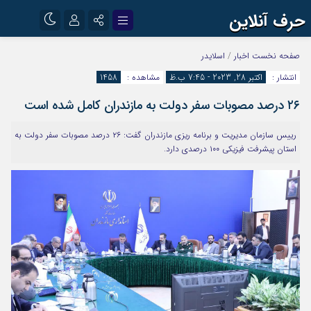
حرف آنلاین
نام کاربری یا نشانی ایمیل
اینستاگرام
تلگرام
صفحه نخست
اخبار
/
اسلایدر
انتشار :
اکتبر 28, 2023 - 7:45 ب.ظ
مشاهده :
1458
آپارات
۲۶ درصد مصوبات سفر دولت به مازندران كامل شده است
رمز عبور
رييس سازمان مديريت و برنامه ريزي مازندران گفت: ۲۶ درصد مصوبات سفر دولت به
استان پيشرفت فيزيكي ۱۰۰ درصدي دارد.
مرا به خاطر بسپار