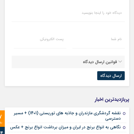
دیدگاه خود را اینجا بنویسید
نام شما
پست الکترونیکی
قوانین ارسال دیدگاه
پربازدیدترین اخبار
نقشه گردشگری مازندران و جاذبه های توریستی (1401) + مسیر
7
دسترسی
رو
نگاهی به انواع برنج در ایران و میزان برداشت انواع برنج + عکس
24