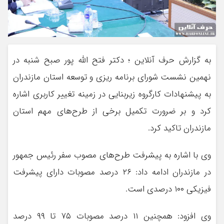
به گزارش حرف آنلاین ؛ دكتر فتح الله پور صبح شنبه در
نهمين نشست شوراي برنامه ريزي و توسعه استان مازندران
به پيشنهادات كارگروه زيربنايي در زمينه تغيير كاربري اشاره
كرد و بر ضرورت تكميل برخي از طرح‌هاي مهم استان
مازندران تاكيد كرد.
وي با اشاره به پيشرفت طرح‌هاي مصوب سفر رئيس جمهور
در مازندران ادامه داد: ۲۶ درصد مصوبات داراي پيشرفت
فيزيكي ۱۰۰ درصدي است.
وي افزود: همچنين ۱۱ درصد مصوبات ۷۵ تا ۹۹ درصد