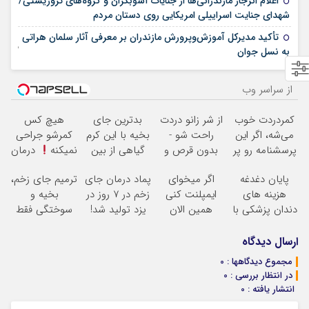
اعلام انزجار مازندرانی‌ها از جنایات آشوبگران و گروه‌های تروریستی/
12 ژانویه 2026
شهدای جنایت اسراییلی امریکایی روی دستان مردم
تأکید مدیرکل آموزش‌وپرورش مازندران بر معرفی آثار سلمان هراتی
02 نوامبر 2025
به نسل جوان
از سراسر وب
کمردردت خوب
از شر زانو دردت
بدترین جای
هیچ کس
می‌شه، اگر این
راحت شو -
بخیه با این کرم
کمرشو جراحی
پرسشنامه رو پر
بدون قرص و
گیاهی از بین
نمیکنه
درمان
کنی!!
عمل
میره
(مشاوره
کمردرد بدون
پایان دغدغه
اگر میخوای
پماد درمان جای
ترمیم جای زخم،
رایگان)
قرص
هزینه های
ایمپلنت کنی
زخم در ۷ روز در
بخیه و
(پرسشنامه)
دندان پزشکی با
همین الان
یزد تولید شد!
سوختگی فقط
پک سفید کننده
وقتشه | فقط با
(مشاوره بگیرید)
در 3 هفته!!
خانگی
۲۵ میلیون
ارسال دیدگاه
تومان!!!
مجموع دیدگاهها : 0
در انتظار بررسی : 0
انتشار یافته : 0