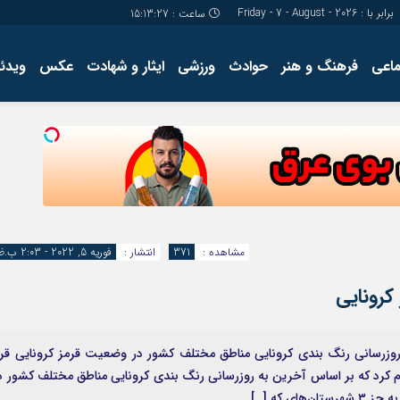
برابر با : Friday - 7 - August - 2026
ساعت :
15:13:28
ماعی
فرهنگ و هنر
حوادث
ورزشی
ایثار و شهادت
عکس
ویدئو
درباره ما
کارگاه آموز
تولید محتوا
مجله ای
مشاهده :
371
انتشار :
فوریه 5, 2022 - 2:03 ب.ظ
آخرین به روزرسانی رنگ بندی کرونایی مناطق مختلف کشور در وضعیت قرمز کرونایی قرا
ام کرد که بر اساس آخرین به روزرسانی رنگ بندی کرونایی مناطق مختلف کشور د