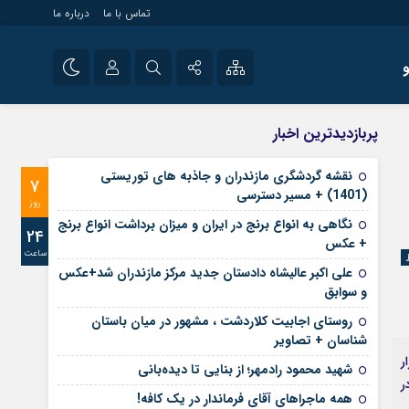
تماس با ما
درباره ما
شی راه اندازی سایت و
نام کاربری یا نشانی ایمیل
اینستاگرام
پربازدیدترین اخبار
 سایت های خبری و
تلگرام
نقشه گردشگری مازندران و جاذبه های توریستی
7
رمز عبور
(1401) + مسیر دسترسی
آپارات
روز
نگاهی به انواع برنج در ایران و میزان برداشت انواع برنج
24
+ عکس
ساعت
مرا به خاطر بسپار
علی‌ اکبر عالیشاه دادستان جدید مرکز مازندران شد+عکس
و سوابق
روستای اجابیت کلاردشت ، مشهور در میان باستان
شناسان + تصاویر
ر
شهید محمود رادمهر؛ از بنایی تا دیده‌بانی
ر
همه ماجراهای آقای فرماندار در یک کافه!