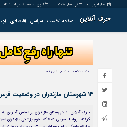
اخبار امروز :
کل اخبار
تاریخ : جمعه, ۱۶ مرداد , ۱۴۰۵
16770
0
حرف آنلاین
صفحه نخست
سیاسی
اقتصادی
اجت
برگه نمونه
تماس با ما
صفحه نخست
اجتماعی
/
بی نام
۱۴ شهرستان مازندران در وضعیت قرمز کرونایی
حرف آنلاین: ۱۴شهرستان مازندران بر اساس 
گرفتند. روابط عمومی دانشگاه علوم پزشکی مازندران اعل
سامانه ماسک وزارت بهداشت، از ۱۷ بهمن ماه در مازندران به جز ۳ شهرستان‌های که […]