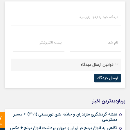
دیدگاه خود را اینجا بنویسید
نام شما
پست الکترونیکی
قوانین ارسال دیدگاه
پربازدیدترین اخبار
نقشه گردشگری مازندران و جاذبه های توریستی (1401) + مسیر
7
دسترسی
رو
نگاهی به انواع برنج در ایران و میزان برداشت انواع برنج + عکس