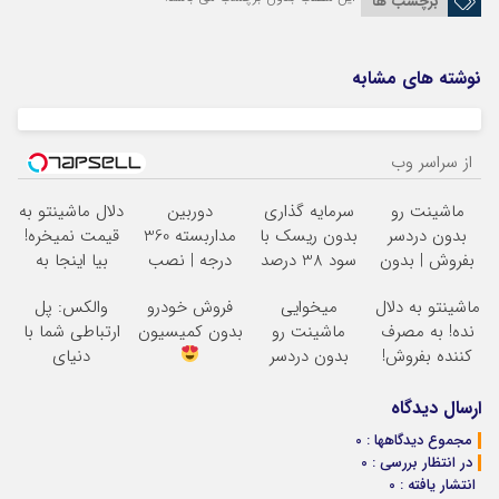
برچسب ها
نوشته های مشابه
از سراسر وب
ماشینت رو
سرمایه گذاری
دوربین
دلال ماشینتو به
بدون دردسر
بدون ریسک با
مداربسته 360
قیمت نمیخره!
بفروش | بدون
سود 38 درصد
درجه | نصب
بیا اینجا به
کمسیون
سالانه
آسان و راحت
قیمت
ماشینتو به دلال
میخوایی
فروش خودرو
والکس: پل
بفروش*فقط
نده! به مصرف
ماشینت رو
بدون کمیسیون
ارتباطی شما با
خریدار واقعی*
کننده بفروش!
بدون دردسر
دنیای
بدون پاسخ به
بفروشی؟ بدون
سرمایه‌گذاری
یک تماس
کمیسیون
دیجیتال
ارسال دیدگاه
مجموع دیدگاهها : 0
در انتظار بررسی : 0
انتشار یافته : 0