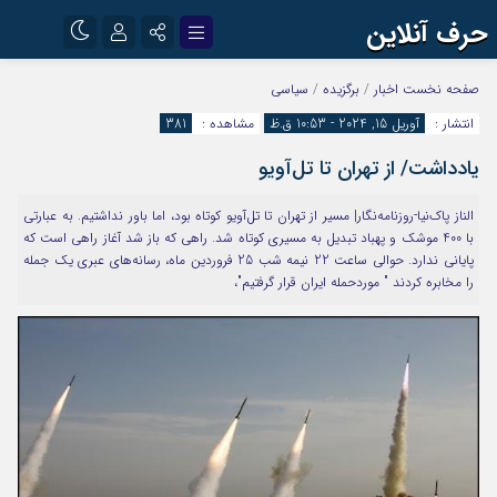
حرف آنلاین
نام کاربری یا نشانی ایمیل
اینستاگرام
تلگرام
صفحه نخست
اخبار
/
برگزیده
/
سیاسی
انتشار :
آوریل 15, 2024 - 10:53 ق.ظ
مشاهده :
381
آپارات
یادداشت/ از تهران تا تل‌آویو
رمز عبور
الناز پاک‌نیا-روزنامه‌نگار| مسیر از تهران تا تل‌آویو کوتاه بود، اما باور نداشتیم. به عبارتی
با 400 موشک و پهباد تبدیل به مسیری کوتاه شد. راهی که باز شد آغاز راهی است که
مرا به خاطر بسپار
پایانی ندارد. حوالی ساعت 22 نیمه شب 25 فروردین ماه، رسانه‌های عبری یک جمله
را مخابره کردند " موردحمله ایران قرار گرفتیم"،