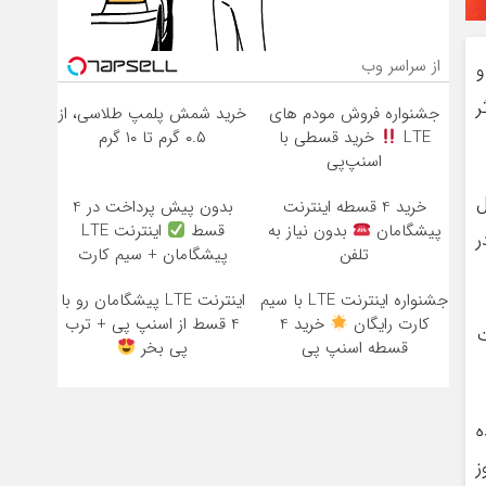
از سراسر وب
و
ر
جشنواره فروش مودم های
خرید شمش پلمپ طلاسی، از
LTE
خرید قسطی با
۰.۵ گرم تا ۱۰ گرم
اسنپ‌پی
شور در ۱۴ محصول
خرید 4 قسطه اینترنت
بدون پیش پرداخت در 4
پیشگامان
بدون نیاز به
قسط
اینترنت LTE
در
تلفن
پیشگامان + سیم کارت
رایگان
جشنواره اینترنت LTE با سیم
اینترنت LTE پیشگامان رو با
کارت رایگان
خرید 4
4 قسط از اسنپ پی + ترب
ت
قسطه اسنپ پی
پی بخر
ده
ز