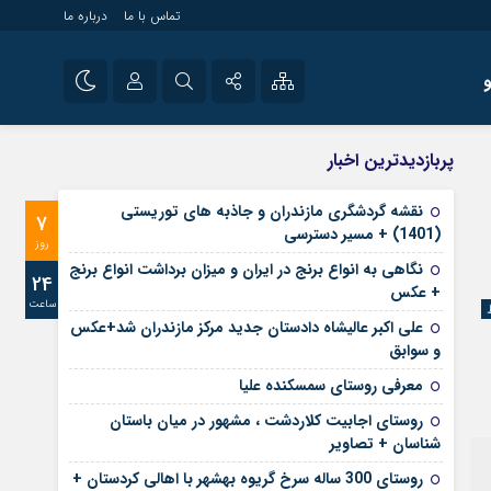
تماس با ما
درباره ما
شی راه اندازی سایت و
نام کاربری یا نشانی ایمیل
اینستاگرام
پربازدیدترین اخبار
 سایت های خبری و
تلگرام
نقشه گردشگری مازندران و جاذبه های توریستی
7
رمز عبور
(1401) + مسیر دسترسی
آپارات
روز
نگاهی به انواع برنج در ایران و میزان برداشت انواع برنج
24
+ عکس
ساعت
مرا به خاطر بسپار
علی‌ اکبر عالیشاه دادستان جدید مرکز مازندران شد+عکس
و سوابق
معرفی روستای سمسکنده علیا
روستای اجابیت کلاردشت ، مشهور در میان باستان
شناسان + تصاویر
روستای 300 ساله سرخ ‌گریوه بهشهر با اهالی کردستان +