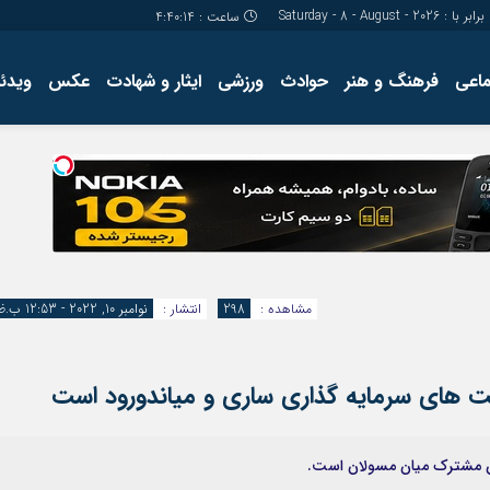
برابر با : Saturday - 8 - August - 2026
ساعت :
4:40:14
ماعی
فرهنگ و هنر
حوادث
ورزشی
ایثار و شهادت
عکس
ویدئو
درباره ما
کارگاه آموز
تولید محتوا
مجله ای
مشاهده :
298
انتشار :
نوامبر 10, 2022 - 12:53 ب.ظ
ای سرمایه گذاری ساری و میاندورود است
ان مشترک میان مسولان است.