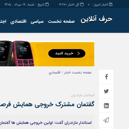
اخبار امروز :
کل اخبار
تاریخ : شنبه, ۱۷ مرداد , ۱۴۰۵
16770
0
حرف آنلاین
صفحه نخست
سیاسی
اقتصادی
اجت
برگه نمونه
تماس با ما
صفحه نخست
اخبار
/
اقتصادی
استاندار مازندران:
گفتمان مشترک خروجی همایش فرصت ه
استاندار مازندران گفت: اولین خروجی همایش ها گفتم