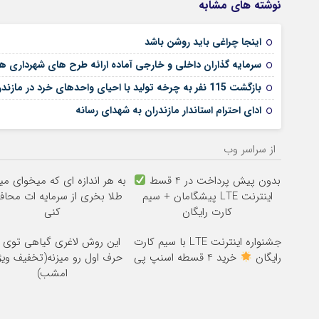
نوشته های مشابه
اینجا چراغی باید روشن باشد
سرمایه گذاران داخلی و خارجی آماده ارائه طرح های شهرداری ها
بازگشت 115 نفر به چرخه تولید با احیای واحدهای خرد در مازندران
ادای احترام استاندار مازندران به شهدای رسانه
از سراسر وب
بدون پیش پرداخت در 4 قسط
به هر اندازه ای که میخوای می
اینترنت LTE پیشگامان + سیم
طلا بخری از سرمایه ات محا
کارت رایگان
کنی
جشنواره اینترنت LTE با سیم کارت
این روش لاغری گیاهی توی د
رایگان
خرید 4 قسطه اسنپ پی
حرف اول رو میزنه(تخفیف ویژه
امشب)