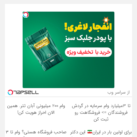
از سراسر وب
تا 3میلیارد وام سرمایه در گردش
وام 200 میلیونی آبان تتر. همین
فروشندگان => فروشگاهت رو
الان احراز هویت کن!
ثبت کن
برای اولین بار در ایران
این دکتر
صاحب فروشگاه هستی؟ وام تا ۳