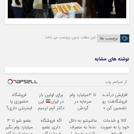
این مطلب بدون برچسب می باشد.
برچسب ها
نوشته های مشابه
از سراسر وب
افزایش درآمـد
تا 3میلیارد وام
برای اولین بار
فروشگاه
فروشگاهت رو
سرمایه در
در ایران
این
حضوری یا
تضمین کن «
گردش
دکتر کرم ترمیم
اینترنتی داری؟
فروشگاهت رو
فروشندگان =>
کننده 23 روزه
راحت محصول
کالا و خدمات
ماشینتو به دلال
اگه فروشگاه
عضو شو تا 3
ثبت کن »
فروشگاهت رو
ساخت!
و خدماتت رو
خود را به صورت
نده! به مصرف
داری عضو
میلیارد وام بگیر
ثبت کن
بفروش
اقساطی
کننده بفروش!
فروشندگان
« ویژه فروشگاه