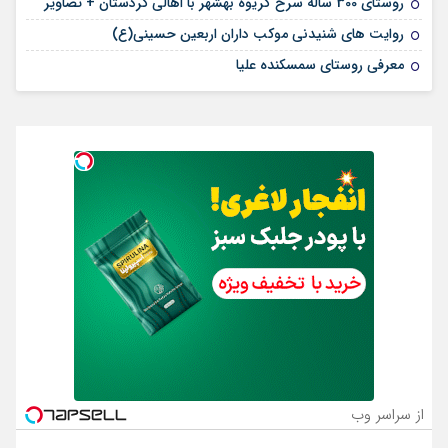
روستای 300 ساله سرخ ‌گریوه بهشهر با اهالی کردستان + تصاویر
روایت های شنیدنی موکب داران اربعین حسینی(ع)
معرفی روستای سمسکنده علیا
از سراسر وب