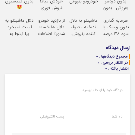
بدون دردسر
خودروتو بفروش
خودش میاد!
بدون کمیسیون
بفروش | بدون
فروش فوری
کمسیون
ماشین در همراه
سرمایه گذاری
ماشینتو به دلال
از بازدید خودرو
دلال ماشینتو به
مکانیک
بدون ریسک با
نده! به مصرف
دلال ها خسته
قیمت نمیخره!
سود 38 درصد
کننده بفروش!
شدی؟ اطلاعات
بیا اینجا به
سالانه
بدون پاسخ به
ماشینت رو
قیمت
یک تماس
اینجا ثبت کن
بفروش*فقط
ارسال دیدگاه
خریدار واقعی*
مجموع دیدگاهها : 0
در انتظار بررسی : 0
انتشار یافته : 0
دیدگاه خود را اینجا بنویسید
نام شما
پست الکترونیکی