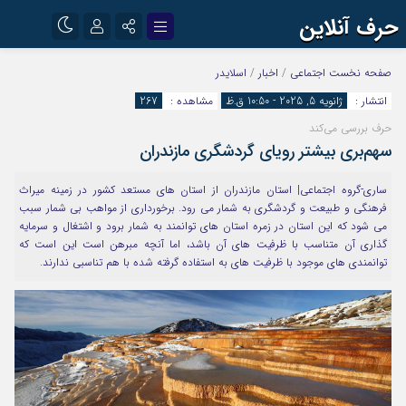
حرف آنلاین
نام کاربری یا نشانی ایمیل
اینستاگرام
تلگرام
صفحه نخست
اجتماعی
/
اخبار
/
اسلایدر
انتشار :
ژانویه 5, 2025 - 10:50 ق.ظ
مشاهده :
267
آپارات
حرف بررسی می‌کند
رمز عبور
سهم‌بری بیشتر رویای گردشگری مازندران
ساری-گروه اجتماعی| استان مازندران از استان های مستعد کشور در زمینه میراث
مرا به خاطر بسپار
فرهنگی و طبیعت و گردشگری به شمار می رود. برخورداری از مواهب بی شمار سبب
می شود که این استان در زمره استان های توانمند به شمار برود و اشتغال و سرمایه
گذاری آن متناسب با ظرفیت های آن باشد، اما آنچه مبرهن است این است که
توانمندی های موجود با ظرفیت های به استفاده گرفته شده با هم تناسبی ندارند.