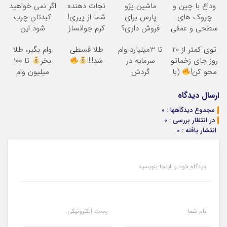
وداع با چین و
ماشین پژو
نجات دهنده
اگر نمی خواهید
چروک های
پارس برای
شما از پیری!
کبدتان چرب
سطحی و عمقی
فروش داری؟
کرم جوانساز
شود این
پوست...
اینجا سریع
جلبک50%تخفیف
نوشیدنی خوش
توی کمتر از 20
تا 3میلیارد وام
طلا قسطی
وام بگیر، طلا
بفروشش
طعم را بنوشید
روز جای زخماتو
سرمایه در
شد!!!!
بخر
تا 100
محو کن!
(با
گردش
میلیون وام
ضمانت)
فروشندگان =>
فوری بدون
فروشگاهت رو
ضامن
ارسال دیدگاه
ثبت کن
مجموع دیدگاهها : 0
در انتظار بررسی : 0
انتشار یافته : 0
دیدگاه خود را اینجا بنویسید
نام شما
پست الکترونیکی