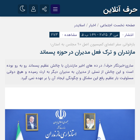
حرف آنلاین
نام کاربری یا نشانی ایمیل
اینستاگرام
تلگرام
صفحه نخست
اجتماعی
/
اخبار
/
اسلایدر
انتشار :
می 3, 2025 - 1:49 ب.ظ
مشاهده :
273
آپارات
بازخوانی سفر اعضای کمیسیون اصل 90 مجلس به استان؛
رمز عبور
مازندران و ترک فعل مدیران در حوزه پسماند
ساری-خبرنگار حرف/ در ده های اخیر مازندران با چالش عظیم پسماند رو به رو بوده
مرا به خاطر بسپار
است و این چالش از نسلی از مدیران به مدیران دیگر به ارث رسیده و هیچ دولتی
مسئولیت بار عظیم رفع این مشکل و چگونگی ایجاد آن را بر عهده نمی گیرد.