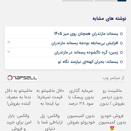
نوشته های مشابه
06 آوریل 2026
پسماند مازندران همچنان روی میز 1405
19 آگوست 2025
افزایش بی‌سابقه بودجه پسماند مازندران
10 آگوست 2025
زمین؛ گره ناگشوده پسماند در مازندران
26 ژوئن 2025
پسماند؛ بحران کهنه‌ای نیازمند نگاه نو
از سراسر وب
ماشینت رو
سرمایه گذاری
دلال ماشینتو به
ماشینتو به دلال
بدون دردسر
بدون ریسک با
قیمت نمیخره!
نده! به مصرف
بفروش | بدون
سود 38 درصد
بیا اینجا به
کننده بفروش!
کمسیون
سالانه
قیمت
بدون پاسخ به
فروش خودرو
بدون کمیسیون
والکس: پل
والکس: بازار
بفروش*فقط
یک تماس
بدون کمیسیون
خودروتو بفروش
ارتباطی شما با
امن برای خرید
خریدار واقعی*
دنیای
و فروش