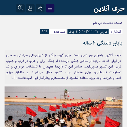
حرف آنلاین
نام کاربری یا نشانی ایمیل
اینستاگرام
تلگرام
صفحه نخست
بی نام
انتشار :
مارس 17, 2022 - 4:53 ق.ظ
مشاهده :
438
آپارات
پایان دلتنگی ۲ ساله
رمز عبور
حرف آنلاین: راهیان نور نامی است برای گروه بزرگی از کاروان‌های سیاحتی مذهبی
در ایران که به بازدید از مناطق جنگی بازمانده از جنگ ایران و عراق در غرب و جنوب
مرا به خاطر بسپار
غربی این کشور می‌پردازند. بیشتر این کاروان‌ها هم‌زمان با تعطیلات نوروزی و نیز
تعطیلات تابستانی، برای مناطق غرب کشور، فعال می‌شوند و مناطق مرزی
استان خوزستان به ویژه منطقه شلمچه از مقصدهای پرطرفدار این گروه‌هاست، […]