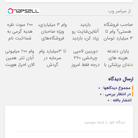
از سراسر وب
صاحب فروشگاه
بازدید
وام ۳ میلیاردی،
200 سوت نقره
هستی؟ وام تا
آنلاین‌شاپت رو
ویژه صاحبان
هدیه گرمی به
۳ میلیارد تومان
زیاد کن، بازدید
فروشگاه‌های
شما؛ثبت نام
بگیر
بالاتر = درآمد
آنلاین و
کن
پایان دغدغه
دوربین لامپی
تا 3میلیارد وام
وام 200 میلیونی
بیشتر
حضوری
هزینه های
چرخشی 360
سرمایه در
آبان تتر. همین
دندان پزشکی با
درجه فقط امروز
گردش
الان احراز هویت
پک سفید کننده
حراج شد
فروشندگان =>
کن!
خانگی
پرداخت درب
فروشگاهت رو
ارسال دیدگاه
منزل
ثبت کن
مجموع دیدگاهها : 0
در انتظار بررسی : 0
انتشار یافته : 0
دیدگاه خود را اینجا بنویسید