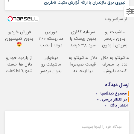
19 دسامبر 2025
نیروی برق مازندران با ارائه گزارش مثبت ناظرین
از سراسر وب
ماشینت رو
سرمایه گذاری
دوربین
فروش خودرو
بدون دردسر
بدون ریسک با
مداربسته 360
بدون کمیسیون
بفروش | بدون
سود 38 درصد
درجه | نصب
کمسیون
سالانه
آسان و راحت
ماشینتو به دلال
دلال ماشینتو به
میخوایی
از بازدید خودرو
نده! به مصرف
قیمت نمیخره!
ماشینت رو
دلال ها خسته
کننده بفروش!
بیا اینجا به
بدون دردسر
شدی؟ اطلاعات
بدون پاسخ به
قیمت
بفروشی؟ بدون
ماشینت رو
یک تماس
بفروش*فقط
کمیسیون
اینجا ثبت کن
ارسال دیدگاه
خریدار واقعی*
مجموع دیدگاهها : 0
در انتظار بررسی : 0
انتشار یافته : 0
دیدگاه خود را اینجا بنویسید