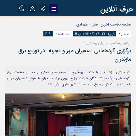
حرف آنلاین
نام کاربری یا نشانی ایمیل
اینستاگرام
تلگرام
صفحه نخست
آخرین اخبار
/
اقتصادی
انتشار :
فوریه 23, 2026 - 1:56 ب.ظ
مشاهده :
1241
آپارات
میثاق پیشکسوتان برای روشنایی؛
رمز عبور
برگزاری گردهمایی «سفیران مهر و تجربه» در توزیع برق
مازندران
مرا به خاطر بسپار
در حرکتی ارزشمند و با هدف بهره‌گیری از سرمایه‌های معنوی و تجربی صنعت برق،
گردهمایی بزرگ بازنشستگان شرکت توزیع نیروی برق مازندران با عنوان «سفیران مهر و
تجربه» و با تمرکز بر طرح ملی سبا در شهر ساری برگزار شد