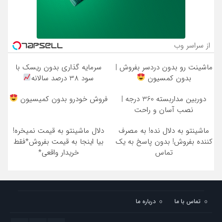
از سراسر وب
ماشینت رو بدون دردسر بفروش |
سرمایه گذاری بدون ریسک با
بدون کمسیون
سود 38 درصد سالانه
دوربین مداربسته 360 درجه |
فروش خودرو بدون کمیسیون
نصب آسان و راحت
ماشینتو به دلال نده! به مصرف
دلال ماشینتو به قیمت نمیخره!
کننده بفروش! بدون پاسخ به یک
بیا اینجا به قیمت بفروش*فقط
تماس
خریدار واقعی*
تماس با ما
درباره ما