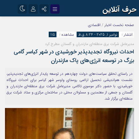
حرف آنلاین
نام کاربری یا نشانی ایمیل
اینستاگرام
تلگرام
صفحه نخست
اخبار
/
اقتصادی
انتشار :
نوامبر 1, 2025 - 8:24 ق.ظ
مشاهده :
115
آپارات
مدیرعامل شرکت برق منطقه‌ای مازندران و گلستان مطرح کرد
رمز عبور
احداث نیروگاه تجدیدپذیر خورشیدی در شهر کیاسر گامی
بزرگ در توسعه انرژی‌های پاک مازندران
مرا به خاطر بسپار
در راستای تحقق سیاست‌های دولت چهاردهم در توسعه پایدار انرژی‌های تجدیدپذیر،
نشست هم‌اندیشی تحصیل اراضی روستای واوسر شهر کیاسر برای احداث نیروگاه
خورشیدی، با حضور دکتر موسوی تاکامی مدیرعامل شرکت برق منطقه‌ای مازندران و
گلستان و جمعی از معتمدین و مسئولان محلی در ساختمان مرکزی و ستاد شرکت برق
منطقه‌ای برگزار شد.