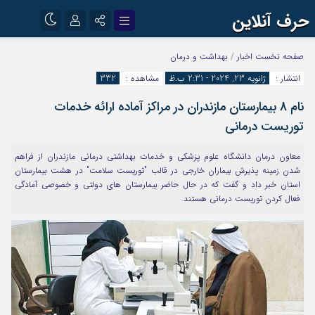
حرف آنلاین
نام کاربری یا نشانی ایمیل
اینستاگرام
تلگرام
صفحه نخست
اخبار
/
بهداشت و درمان
انتشار :
ژانویه 23, 2024 - 2:31 ب.ظ
مشاهده :
332
آپارات
نام 8 بیمارستان مازندران در مراکز آماده ارائه خدمات
رمز عبور
توریست درمانی
معاون درمان دانشگاه علوم پزشکی و خدمات بهداشتی درمانی مازندران از فراهم
مرا به خاطر بسپار
شدن زمینه پذیرش بیماران خارجی در قالب "توریست سلامت" در هشت بیمارستان
استان خبر داد و گفت که در حال حاضر بیمارستان های دولتی و خصوصی آمادگی
فعال کردن توریست درمانی هستند.