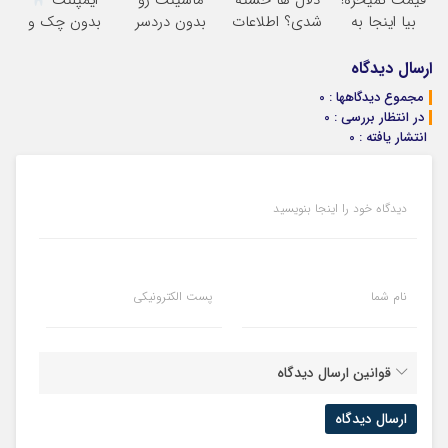
قیمت نمیخره!
دلال ها خسته
ماشینت رو
ایمپلنت
بیا اینجا به
شدی؟ اطلاعات
بدون دردسر
بدون چک و
قیمت
ماشینت رو
بفروشی؟ بدون
ضامن؛ همین
بفروش*فقط
اینجا ثبت کن
کمیسیون
امروز اقدام کن
ارسال دیدگاه
خریدار واقعی*
مجموع دیدگاهها : 0
در انتظار بررسی : 0
انتشار یافته : 0
دیدگاه خود را اینجا بنویسید
نام شما
پست الکترونیکی
قوانین ارسال دیدگاه