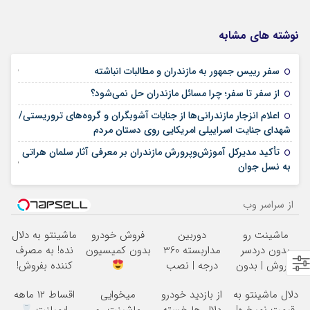
نوشته های مشابه
25 فوریه 2026
سفر رییس جمهور به مازندران و مطالبات انباشته
21 فوریه 2026
از سفر تا سفر؛ چرا مسائل مازندران حل نمی‌شود؟
اعلام انزجار مازندرانی‌ها از جنایات آشوبگران و گروه‌های تروریستی/
12 ژانویه 2026
شهدای جنایت اسراییلی امریکایی روی دستان مردم
تأکید مدیرکل آموزش‌وپرورش مازندران بر معرفی آثار سلمان هراتی
02 نوامبر 2025
به نسل جوان
از سراسر وب
ماشینت رو
دوربین
فروش خودرو
ماشینتو به دلال
بدون دردسر
مداربسته 360
بدون کمیسیون
نده! به مصرف
بفروش | بدون
درجه | نصب
کننده بفروش!
کمسیون
آسان و راحت
بدون پاسخ به
دلال ماشینتو به
از بازدید خودرو
میخوایی
اقساط ۱۲ ماهه
یک تماس