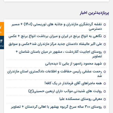
پربازدیدترین اخبار
نقشه گردشگری مازندران و جاذبه های توریستی (1401) + مسیر
7
دسترسی
رو
نگاهی به انواع برنج در ایران و میزان برداشت انواع برنج + عکس
24
علی‌ اکبر عالیشاه دادستان جدید مرکز مازندران شد+عکس و سوابق
ساع
روستای اجابیت کلاردشت ، مشهور در میان باستان شناسان +
تصاویر
شهید محمود رادمهر؛ از بنایی تا دیده‌بانی
رحمت عشقی رئیس حفاظت و اطلاعات دادگستری استان مازندران
شد
همه ماجراهای آقای فرماندار در یک کافه!
روایت های شنیدنی موکب داران اربعین حسینی(ع)
معرفی روستای سمسکنده علیا
روستای 300 ساله سرخ ‌گریوه بهشهر با اهالی کردستان + تصاویر