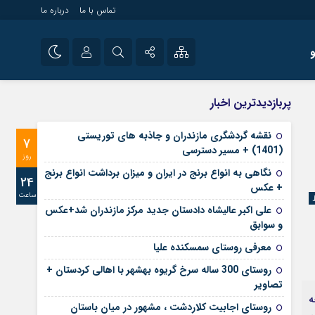
تماس با ما
درباره ما
شی راه اندازی سایت و
نام کاربری یا نشانی ایمیل
اینستاگرام
پربازدیدترین اخبار
 سایت های خبری و
تلگرام
نقشه گردشگری مازندران و جاذبه های توریستی
7
رمز عبور
(1401) + مسیر دسترسی
آپارات
روز
نگاهی به انواع برنج در ایران و میزان برداشت انواع برنج
24
+ عکس
ساعت
مرا به خاطر بسپار
علی‌ اکبر عالیشاه دادستان جدید مرکز مازندران شد+عکس
و سوابق
معرفی روستای سمسکنده علیا
روستای 300 ساله سرخ ‌گریوه بهشهر با اهالی کردستان +
تصاویر
ه
روستای اجابیت کلاردشت ، مشهور در میان باستان