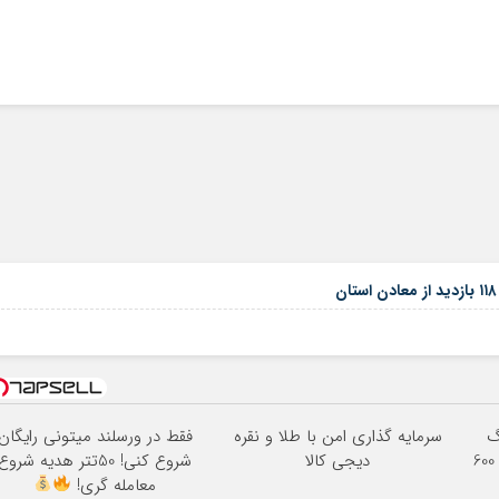
3000گیگ
سرمایه گذاری امن با طلا و نقره
فقط در ورسلند میتونی رایگان
اینترنت خانگی 180 روزه فقط 600
دیجی کالا
شروع کنی! 50تتر هدیه شروع
معامله گری!