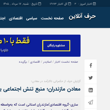
اخبار امروز :
کل اخبار
تاریخ : شنبه, ۱۷ مرداد , ۱۴۰۵
16773
3
حرف آنلاین
صفحه نخست
سیاسی
اقتصادی
اجت
برگه نمونه
تماس با ما
صفحه نخست
اخبار
/
اسلایدر
/
اقتصادی
/
برگزیده
گزارش حرف از حکمرانی ناکارآمد در معادن؛
معادن مازندران؛ منبع تنش اجتماعی یا
ساری-گروه اقتصادی/مازندران استانی است که به‌واسطه م