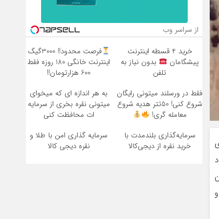
از سراسر وب
خرید 4 قسطه اینترنت
فرصت محدود!! 3000گیگ
پیشگامان
بدون نیاز به
اینترنت خانگی 180 روزه فقط
تلفن
600 هزارتومان!!
فقط در ورسلند میتونی رایگان
به هر اندازه ای که میخوای
شروع کنی! 50تتر هدیه شروع
میتونی نقره بخری از سرمایه
معامله گری!
ات محافظت کنی
سرمایه‌گذاری بلندمدت با
سرمایه گذاری امن با طلا و
ی
خرید نقره از دیجی‌کالا
نقره دیجی کالا
د
ن
و