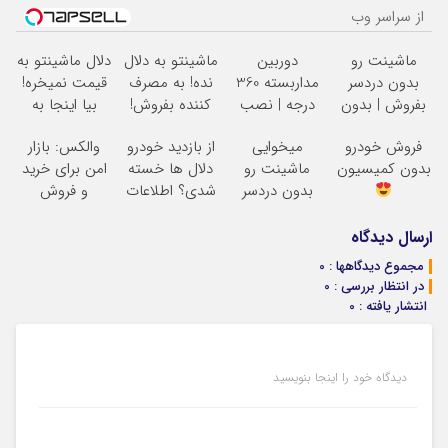
از سراسر وب
ماشینت رو
دوربین
ماشینتو به دلال
دلال ماشینتو به
بدون دردسر
مداربسته 360
نده! به مصرف
قیمت نمیخره!
بفروش | بدون
درجه | نصب
کننده بفروش!
بیا اینجا به
کمسیون
آسان و راحت
بدون پاسخ به
قیمت
فروش خودرو
میخوایی
از بازدید خودرو
والکس: بازار
یک تماس
بفروش*فقط
بدون کمیسیون
ماشینت رو
دلال ها خسته
امن برای خرید
خریدار واقعی*
بدون دردسر
شدی؟ اطلاعات
و فروش
بفروشی؟ بدون
ماشینت رو
دارایی‌های
کمیسیون
اینجا ثبت کن
دیجیتال
ارسال دیدگاه
مجموع دیدگاهها : 0
در انتظار بررسی : 0
انتشار یافته : 0
دیدگاه خود را اینجا بنویسید