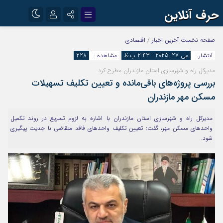
حرف آنلاین
نام کاربری یا نشانی ایمیل
اینستاگرام
تلگرام
صفحه نخست
آخرین اخبار
/
اقتصادی
انتشار :
می 27, 2025 - 2:43 ب.ظ
مشاهده :
228
آپارات
مدیرکل راه و شهرسازی استان مازندران مطرح کرد
رمز عبور
بررسی پروژه‌های باقی‌مانده و تعیین تکلیف تسهیلات
مسکن مهر مازندران
مرا به خاطر بسپار
مدیرکل راه و شهرسازی استان مازندران با اشاره به لزوم تسریع در روند تکمیل
واحدهای مسکن مهر، گفت: تعیین تکلیف واحدهای فاقد متقاضی با جدیت پیگیری
شود.