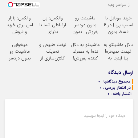
از سراسر وب
خرید موبایل با
ماشینت رو
والکس: پل
والکس: بازار
اسنپ پی | در ۴
بدون دردسر
ارتباطی شما با
امن برای خرید
قسط بدون
بفروش | بدون
دنیای
و فروش
سود و کارمزد!
کمسیون
سرمایه‌گذاری
دارایی‌های
دلال ماشینتو به
ماشینتو به دلال
لیفت طبیعی و
میخوایی
دیجیتال
دیجیتال
قیمت نمیخره!
نده! به مصرف
تحریک
ماشینت رو
بیا اینجا به
کننده بفروش!
کلاژن‌سازی از
بدون دردسر
قیمت
بدون پاسخ به
داخل پوست با
بفروشی؟ بدون
بفروش*فقط
یک تماس
24ماه ماندگاری
کمیسیون
ارسال دیدگاه
خریدار واقعی*
جوان شو
مجموع دیدگاهها : 0
در انتظار بررسی : 0
انتشار یافته : 0
دیدگاه خود را اینجا بنویسید