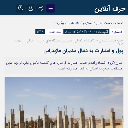
حرف آنلاین
نام کاربری یا نشانی ایمیل
اینستاگرام
تلگرام
صفحه نخست
اخبار
/
اسلایدر
/
اقتصادی
/
برگزیده
انتشار :
آگوست 20, 2024 - 12:53 ب.ظ
مشاهده :
1134
آپارات
حرف جذب نشدن 1600میلیارد تومان اعتبار در دستگاه‌های اجرایی استان را بررسی
رمز عبور
می‌کند:
پول و اعتبارات به دنبال مدیران مازندرانی
ساری-گروه اقتصادی|عدم جذب اعتبارات از سال های گذشته تاکنون یکی از مهم ترین
مرا به خاطر بسپار
مشکلات مدیریت استان به شمار می رفته است.