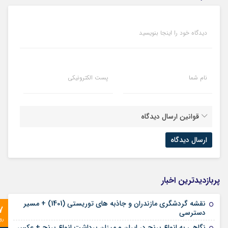
دیدگاه خود را اینجا بنویسید
نام شما
پست الکترونیکی
قوانین ارسال دیدگاه
پربازدیدترین اخبار
نقشه گردشگری مازندران و جاذبه های توریستی (1401) + مسیر
7
دسترسی
رو
نگاهی به انواع برنج در ایران و میزان برداشت انواع برنج + عکس