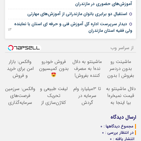
09 مارس 2026
آموزش‌های حضوری در مازندران
14 فوریه 2026
استقبال دو برابری بانوان مازندرانی از آموزش‌های مهارتی
دیدار سرپرست اداره کل آموزش فنی و حرفه ای استان با نماینده
13 آگوست 2025
ولی فقیه استان مازندران
از سراسر وب
ماشینت رو
ماشینتو به دلال
فروش خودرو
والکس: بازار
بدون دردسر
نده! به مصرف
بدون کمیسیون
امن برای خرید
بفروش | بدون
کننده بفروش!
و فروش
کمسیون
بدون پاسخ به
دارایی‌های
دلال ماشینتو به
تا 3میلیارد وام
لیفت طبیعی و
والکس: سرزمین
یک تماس
دیجیتال
قیمت نمیخره!
سرمایه در
تحریک
فرصت‌های
بیا اینجا به
گردش
کلاژن‌سازی از
سرمایه‌گذاری
قیمت
فروشندگان =>
داخل پوست با
دیجیتال شما
بفروش*فقط
فروشگاهت رو
24ماه ماندگاری
ارسال دیدگاه
خریدار واقعی*
ثبت کن
جوان شو
مجموع دیدگاهها : 0
در انتظار بررسی : 0
انتشار یافته : 0