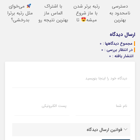
جمع میکنه
رایگان ماز شروع
کمسیون
دسترسی
رتبه برتر شدن
با اشتراک
می‌خوای
میشه!
نامحدود به
با ماز شروع
الماس ماز
مثل رتبه برترا
بهترین
میشه
تا
بهترین نتیجه رو
بدرخشی؟
آموزش‌ها تا روز
پایان با شما
در کنکور بگیر
جمع‌بندی
کنکور
تابستون رایگان
ارسال دیدگاه
ماز
مجموع دیدگاهها : 0
در انتظار بررسی : 0
انتشار یافته : 0
دیدگاه خود را اینجا بنویسید
نام شما
پست الکترونیکی
قوانین ارسال دیدگاه