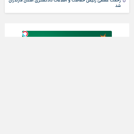
رحمت عشقی رئیس حفاظت و اطلاعات دادگستری استان مازندران
شد
از سراسر وب
کنکور ۱۴۰5؟ ماز تابستون و تو
مسیر رتبه برتری از همین
یک هفتع جمع میکنه
الان، با دوره رایگان ماز شروع